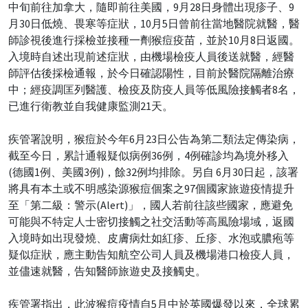
中旬前往加拿大，隨即前往美國，9月28日身體出現疹子、9
月30日低燒、畏寒等症狀，10月5日曾前往當地醫院就醫，醫
師診視後進行採檢並接種一劑猴痘疫苗，並於10月8日返國。
入境時自述出現前述症狀，由機場檢疫人員後送就醫，經醫
師評估後採檢通報，於今日確認陽性，目前於醫院隔離治療
中；經疫調匡列醫護、檢疫及防疫人員等低風險接觸者8名，
已進行衛教並自我健康監測21天。
疾管署說明，猴痘於今年6月23日公告為第二類法定傳染病，
截至今日，累計通報疑似病例36例，4例確診均為境外移入
(德國1例、美國3例)，餘32例均排除。另自 6月30日起，該署
將具有本土或不明感染源猴痘個案之97個國家旅遊疫情提升
至「第二級：警示(Alert)」，國人若前往該些國家，應避免
可能與不特定人士密切接觸之社交活動等高風險場域，返國
入境時如出現發燒、皮膚病灶如紅疹、丘疹、水泡或膿疱等
疑似症狀，應主動告知航空公司人員及機場港口檢疫人員，
並儘速就醫，告知醫師旅遊史及接觸史。
疾管署指出，此波猴痘疫情自5月中於英國爆發以來，全球累