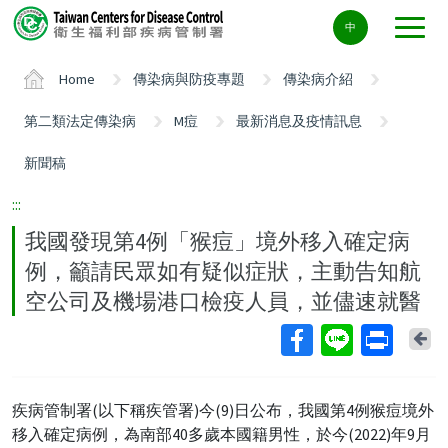
Center
中
block
ALT+C
Home
傳染病與防疫專題
傳染病介紹
第二類法定傳染病
M痘
最新消息及疫情訊息
新聞稿
:::
我國發現第4例「猴痘」境外移入確定病
例，籲請民眾如有疑似症狀，主動告知航
空公司及機場港口檢疫人員，並儘速就醫
Ba
疾病管制署(以下稱疾管署)今(9)日公布，我國第4例猴痘境外
移入確定病例，為南部40多歲本國籍男性，於今(2022)年9月