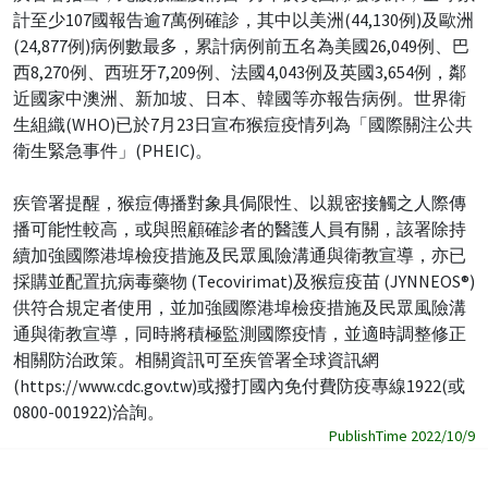
計至少107國報告逾7萬例確診，其中以美洲(44,130例)及歐洲
(24,877例)病例數最多，累計病例前五名為美國26,049例、巴
西8,270例、西班牙7,209例、法國4,043例及英國3,654例，鄰
近國家中澳洲、新加坡、日本、韓國等亦報告病例。世界衛
生組織(WHO)已於7月23日宣布猴痘疫情列為「國際關注公共
衛生緊急事件」(PHEIC)。
疾管署提醒，猴痘傳播對象具侷限性、以親密接觸之人際傳
播可能性較高，或與照顧確診者的醫護人員有關，該署除持
續加強國際港埠檢疫措施及民眾風險溝通與衛教宣導，亦已
採購並配置抗病毒藥物 (Tecovirimat)及猴痘疫苗 (JYNNEOS®)
供符合規定者使用，並加強國際港埠檢疫措施及民眾風險溝
通與衛教宣導，同時將積極監測國際疫情，並適時調整修正
相關防治政策。相關資訊可至疾管署全球資訊網
(https://www.cdc.gov.tw)或撥打國內免付費防疫專線1922(或
0800-001922)洽詢。
PublishTime 2022/10/9