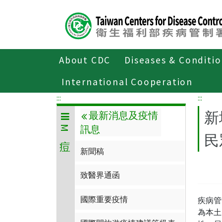
Center
block
ALT+C
About CDC
Diseases & Conditi
Home
傳染病與防疫專題
傳染病介
International Cooperation
:::
:::
新
最新消息及疫情
訊息
M痘
民
新聞稿
致醫界通函
國際重要疫情
疾病管
為本土