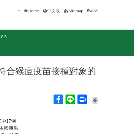
中文版
:::
Home
Sitemap
RSS
ics
聞稿
呼籲符合猴痘疫苗接種對象的
Back
其中17例
為本國籍男