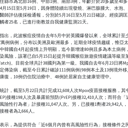
住縣市為北部16例、中部1例、南部3例，年齡介於20多歲至40
4月15日至5月19日，因身體陸續出現發燒、淋巴腺腫大、水泡
醫師評估後採檢通報，分別於5月16日至5月21日確診。經疫調
觸者25名，已進行衛教並自我健康監測21天。
指出，此波猴痘疫情自去年5月中於英國爆發以來，全球累計至少
.7萬例病例，分布以美洲及歐洲最多，近期全球疫情趨緩，惟亞
中韓國自4月起疫情上升明顯，迄今新增達80例且多為本土病例
染風險，該署已自5月15日起提升韓國猴痘旅遊疫情建議等級至
Watch)。目前全球共計38國列為第一級。我國自去年6月23日將M
定傳染病，截至今日累計確診111例病例(98例本土及13例境外移
已康復，10例仍住院治療中、48例於居家自主健康管理中。
統計，截至5月22日共計完成32,608人次Mpox疫苗接種服務，
EP)接種198人次及暴露前預防(PrEP)接種32,410人次；而符合
風險性行為者」計接種31,047人次。另，已接種1劑者29,942人
接種者為2,666人。
表示，為提供符合「近6個月內曾有高風險性行為」接種條件之