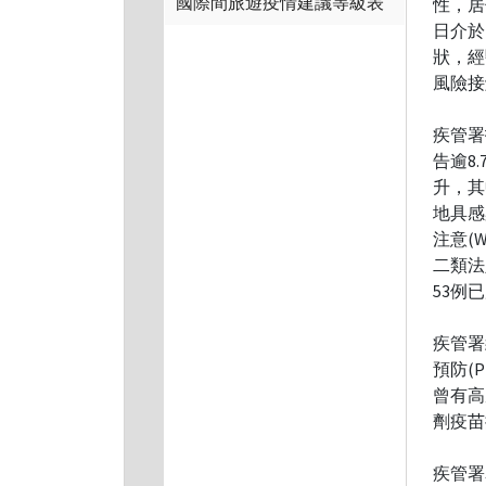
國際間旅遊疫情建議等級表
性，居
日介於
狀，經
風險接
疾管署
告逾8
升，其
地具感
注意(
二類法
53例
疾管署
預防(P
曾有高
劑疫苗
疾管署