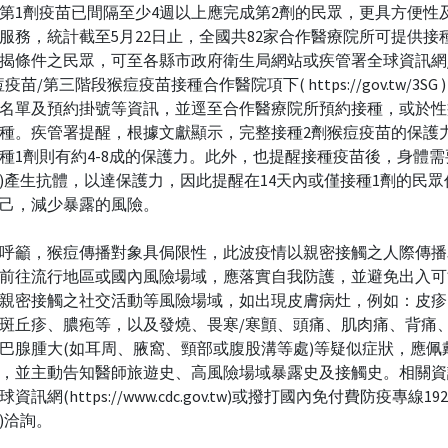
第1劑疫苗已間隔至少4週以上應完成第2劑的民眾，更具方便性
服務，統計截至5月22日止，全國共82家合作醫療院所可提供接
揭條件之民眾，可至各縣市政府衛生局網站或疾管署全球資訊網
疫苗/第三階段猴痘疫苗接種合作醫院項下( https://gov.tw/3SG
名單及預約掛號等資訊，並逕至合作醫療院所預約接種，或於性
種。疾管署提醒，根據文獻顯示，完整接種2劑猴痘疫苗的保護
種1劑則有約4-8成的保護力。此外，也提醒接種疫苗後，身體需
天)產生抗體，以達保護力，因此提醒在14天內或僅接種1劑的民
己，減少暴露的風險。
呼籲，猴痘傳播對象具侷限性，此波疫情以親密接觸之人際傳播
前往流行地區或國內風險場域，應落實自我防護，並避免出入可
親密接觸之社交活動等風險場域，如出現皮膚病灶，例如：皮疹
斑丘疹、膿疱等，以及發燒、畏寒/寒顫、頭痛、肌肉痛、背痛
巴腺腫大(如耳周、腋窩、頸部或腹股溝等處)等疑似症狀，應佩
，並主動告知醫師旅遊史、高風險場域暴露史及接觸史。相關資
資訊網(https://www.cdc.gov.tw)或撥打國內免付費防疫專線1922
22)洽詢。