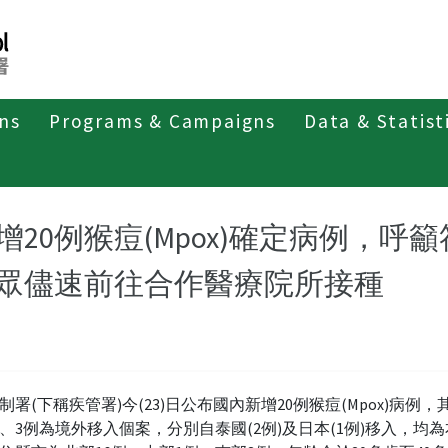
ons
Programs & Campaigns
Data & Statist
紹
第二類法定傳染病
M痘
最新消息及疫情訊息
新
增20例猴痘(Mpox)確定病例，
眾儘速前往合作醫療院所接種
制署(下稱疾管署)今(23)日公布國內新增20例猴痘(Mpox)病例，
、3例為境外移入個案，分別自泰國(2例)及日本(1例)移入，均