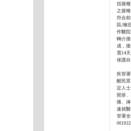
括接種
之接種
符合前
區/猴痘
作醫院
轉介接
成，接
需14
保護自
疾管署
醒民眾
定人士
斑疹、
痛、淋
速就醫
管署全球
0019