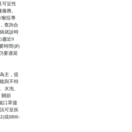
及可近性
種服務。
/猴痘專
 )，查詢合
病就診時
力趨近9
要時間(約
眾仍要適當
為主，提
能與不特
、水泡、
、關節
戴口罩儘
訊可至疾
(或0800-