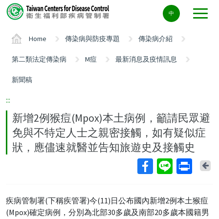
Center
中
block
ALT+C
Home
傳染病與防疫專題
傳染病介紹
第二類法定傳染病
M痘
最新消息及疫情訊息
新聞稿
:::
新增2例猴痘(Mpox)本土病例，籲請民眾避
免與不特定人士之親密接觸，如有疑似症
狀，應儘速就醫並告知旅遊史及接觸史
Ba
疾病管制署(下稱疾管署)今(11)日公布國內新增2例本土猴痘
(Mpox)確定病例，分別為北部30多歲及南部20多歲本國籍男