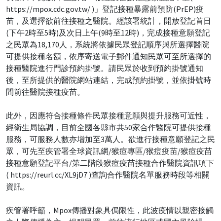
https://mpox.cdc.gov.tw/ )」登記接種暴露前預防(PrEP)疫
苗，及選擇欲前往接種之醫院。經該署統計，開放登記首日
(下午2時至5時)及次日上午(9時至12時)，完成接種意願登記
之民眾為18,170人，系統將依據民眾登記順序與所選擇醫院
可提供接種名額，依序寄送電子郵件通知民眾可至所選擇的
接種醫院進行門診預約掛號。請民眾於收到預約掛號通知
後，至所提供的醫院網站連結，完成預約掛號，並依掛號時
間前往醫院接種疫苗。
此外，因應符合接種條件民眾接種意願與提升服務可近性，
經衛生局協調，目前全國各縣市共50家合作醫院可提供接種
服務，可服務人數亦增加至3萬人。欲進行接種意願登記之民
眾，可先至疾管署全球資訊網/猴痘專區/猴痘疫苗/猴痘疫苗
接種意願登記平台/第二階段猴痘疫苗接種合作醫院資訊項下
( https://reurl.cc/XL9jD7 )查詢合作醫院名單服務時段等相關
資訊。
疾管署呼籲，Mpox傳播對象具侷限性，此波疫情以親密接觸