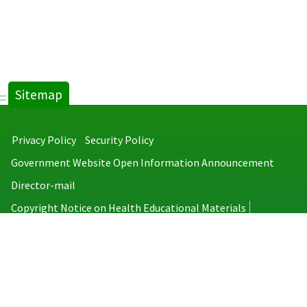
Sitemap
:::
Privacy Policy
Security Policy
Government Website Open Information Announcement
Director-mail
Copyright Notice on Health Educational Materials
Taiwan Centers for Disease Control
No.6, Linsen S. Rd., Jhongjheng District, Taipei City 100008, Taiwan
(R.O.C.)
MAP
TEL：886-2-2395-9825