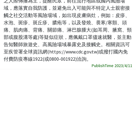
之人際傳播為主，提醒民眾，前往流行地區或國內風險場
域，應落實自我防護，並避免出入可能與不特定人士親密接
觸之社交活動等風險場域，如出現皮膚病灶，例如：皮疹、
水泡、斑疹、斑丘疹、膿疱等，以及發燒、畏寒/寒顫、頭
痛、肌肉痛、背痛、關節痛、淋巴腺腫大(如耳周、腋窩、頸
部或腹股溝等處)等疑似症狀，應佩戴口罩儘速就醫，並主動
告知醫師旅遊史、高風險場域暴露史及接觸史。相關資訊可
至疾管署全球資訊網(https://www.cdc.gov.tw)或撥打國內免
付費防疫專線1922(或0800-001922)洽詢。
PublishTime 2023/4/11