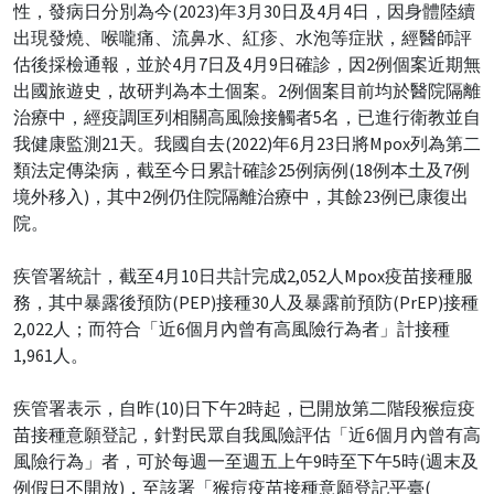
性，發病日分別為今(2023)年3月30日及4月4日，因身體陸續
出現發燒、喉嚨痛、流鼻水、紅疹、水泡等症狀，經醫師評
估後採檢通報，並於4月7日及4月9日確診，因2例個案近期無
出國旅遊史，故研判為本土個案。2例個案目前均於醫院隔離
治療中，經疫調匡列相關高風險接觸者5名，已進行衛教並自
我健康監測21天。我國自去(2022)年6月23日將Mpox列為第二
類法定傳染病，截至今日累計確診25例病例(18例本土及7例
境外移入)，其中2例仍住院隔離治療中，其餘23例已康復出
院。
疾管署統計，截至4月10日共計完成2,052人Mpox疫苗接種服
務，其中暴露後預防(PEP)接種30人及暴露前預防(PrEP)接種
2,022人；而符合「近6個月內曾有高風險行為者」計接種
1,961人。
疾管署表示，自昨(10)日下午2時起，已開放第二階段猴痘疫
苗接種意願登記，針對民眾自我風險評估「近6個月內曾有高
風險行為」者，可於每週一至週五上午9時至下午5時(週末及
例假日不開放)，至該署「猴痘疫苗接種意願登記平臺(