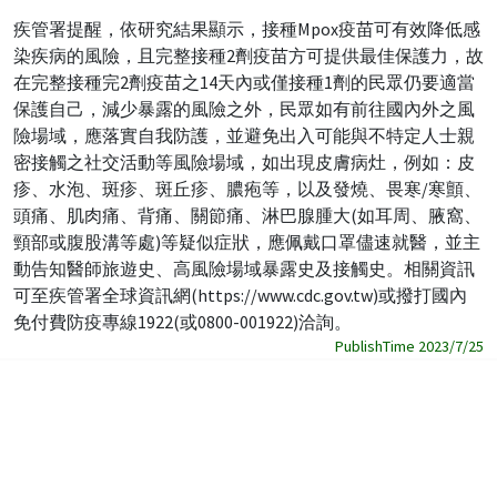
疾管署提醒，依研究結果顯示，接種Mpox疫苗可有效降低感
染疾病的風險，且完整接種2劑疫苗方可提供最佳保護力，故
在完整接種完2劑疫苗之14天內或僅接種1劑的民眾仍要適當
保護自己，減少暴露的風險之外，民眾如有前往國內外之風
險場域，應落實自我防護，並避免出入可能與不特定人士親
密接觸之社交活動等風險場域，如出現皮膚病灶，例如：皮
疹、水泡、斑疹、斑丘疹、膿疱等，以及發燒、畏寒/寒顫、
頭痛、肌肉痛、背痛、關節痛、淋巴腺腫大(如耳周、腋窩、
頸部或腹股溝等處)等疑似症狀，應佩戴口罩儘速就醫，並主
動告知醫師旅遊史、高風險場域暴露史及接觸史。相關資訊
可至疾管署全球資訊網(https://www.cdc.gov.tw)或撥打國內
免付費防疫專線1922(或0800-001922)洽詢。
PublishTime 2023/7/25