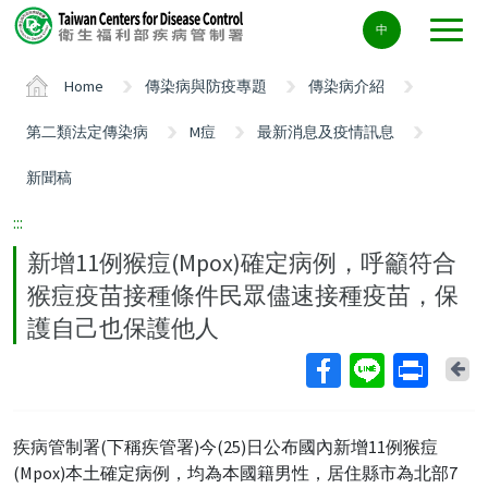
Center
中
block
ALT+C
Home
傳染病與防疫專題
傳染病介紹
第二類法定傳染病
M痘
最新消息及疫情訊息
新聞稿
:::
新增11例猴痘(Mpox)確定病例，呼籲符合
猴痘疫苗接種條件民眾儘速接種疫苗，保
護自己也保護他人
Ba
疾病管制署(下稱疾管署)今(25)日公布國內新增11例猴痘
(Mpox)本土確定病例，均為本國籍男性，居住縣市為北部7