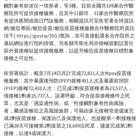
觸對象有前述任一情形者」等3種。目前全國共109家合作醫
療院所可提供接種服務，且其中11縣市、31家合作醫療院所
有提供夜間或假日門診服務，相關資訊可至疾管署全球資訊
網/猴痘專區/猴痘疫苗/猴痘疫苗接種服務合作醫療院所資訊
項下( https://gov.tw/3SG )查詢，並可直接點選各合作院所之
連結網址進行預約掛號。另各縣市衛生局亦積極規劃設置社
區外展接種站提供接種服務，以提升猴痘疫苗接種目標對象
接種之可近性。
疾管署統計，截至7月24日共計完成72,811人次Mpox疫苗接
種服務，其中暴露後預防(PEP)接種401人次及暴露前預防
(PrEP)接種72,410人次；已完成2劑疫苗接種者為23,537人，
僅接種1劑者25,737人。該署呼籲，符合疫苗接種條件之民
眾，尤其是「感染過性病」或「性接觸對象有性病風險」
者，屬感染猴痘之高風險族群，可藉由多元接種管道儘速完
成2劑疫苗接種，保護自己及保護他人。也提醒第一劑接種後
已滿28天可接種第2劑疫苗之18,609位民眾，儘速完成第2劑
接種，以達9成保護力。