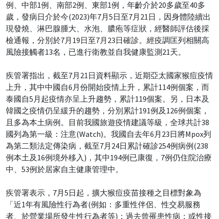
例、中部1例、南部2例、東部1例，年齡介於20多歲至40多
歲，發病日介於今(2023)年7月5日至7月21日，因身體陸續出
現發燒、淋巴腺腫大、水泡、膿疱等症狀，經醫師評估後採
檢通報，分別於7月19日至7月23日確診。經疫調匡列相關高
風險接觸者13名，已進行衛教並自我健康監測21天。
疾管署指出，截至7月21日資料顯示，近期亞太國家猴痘疫情
上升，其中中國自6月份開始疫情上升，累計114例個案，而
泰國自5月起疫情亦呈上升趨勢，累計119個案。另，日本及
韓國之疫情仍呈緩升的趨勢，分別累計191例及126例個案，
且多為本土病例。目前我國旅遊疫情建議等級，全球共計38
國列為第一級：注意(Watch)。我國自去年6月23日將Mpox列
為第二類法定傳染病，截至7月24日累計確診254例病例(238
例本土及16例境外移入)，其中194例已康復，7例仍住院治療
中、53例於居家自主健康管理中。
疾管署表示，7月5日起，擴大猴痘疫苗接種之目標對象為
「近1年有風險性行為者(例如：多重性伴侶、性交易服務
者、於營業場所發生性行為者等)；過去曾罹患性病；或性接