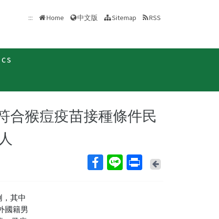
中文版
:::
Home
Sitemap
RSS
ics
聞稿
呼籲符合猴痘疫苗接種條件民
人
Back
病例，其中
例外國籍男