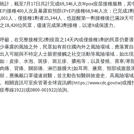
統計，截至7月17日共計完成69,346人次Mpox疫苗接種服務，
EP)接種400人次及暴露前預防(PrEP)接種68,946人次；已完成
2,001人，僅接種1劑者25,344人，也提醒第一劑接種後已滿28天
之18,420位民眾，儘速完成第2劑接種，以達9成保護力。
呼籲，在完整接種完2劑疫苗之14天內或僅接種1劑的民眾仍要
少暴露的風險之外，民眾如有前往國內外之風險場域，應落實自
出入可能與不特定人士親密接觸之社交活動等風險場域，如出現
如：皮疹、水泡、斑疹、斑丘疹、膿疱等，以及發燒、畏寒/寒
肉痛、背痛、關節痛、淋巴腺腫大(如耳周、腋窩、頸部或腹股溝
狀，應佩戴口罩儘速就醫，並主動告知醫師旅遊史、高風險場域
相關資訊可至疾管署全球資訊網(https://www.cdc.gov.tw)或
專線1922(或0800-001922)洽詢。