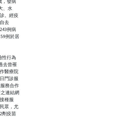
歲，發病
腫大、水
確診。經疫
國自去
243例病
59例於居
險性行為
過去曾罹
合作醫療院
假日門診服
種服務合作
院所之連結網
接種服
民眾，尤
2劑疫苗