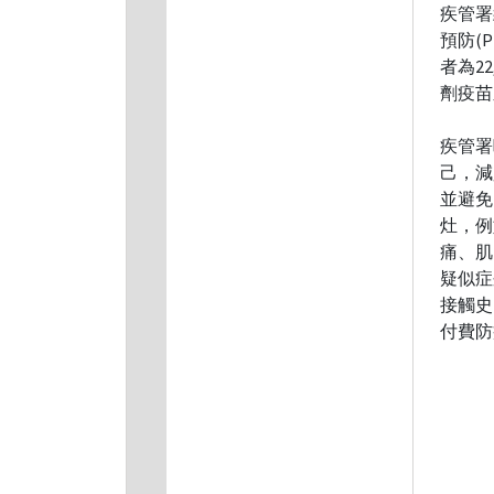
疾管署
預防(P
者為2
劑疫苗
疾管署
己，減
並避免
灶，例
痛、肌
疑似症
接觸史。
付費防疫