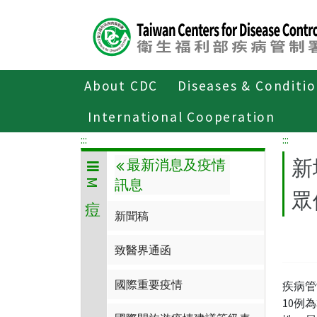
Center
block
ALT+C
About CDC
Diseases & Conditi
Home
傳染病與防疫專題
傳染病介
International Cooperation
:::
:::
新
最新消息及疫情
訊息
M痘
眾
新聞稿
致醫界通函
國際重要疫情
疾病管
10例