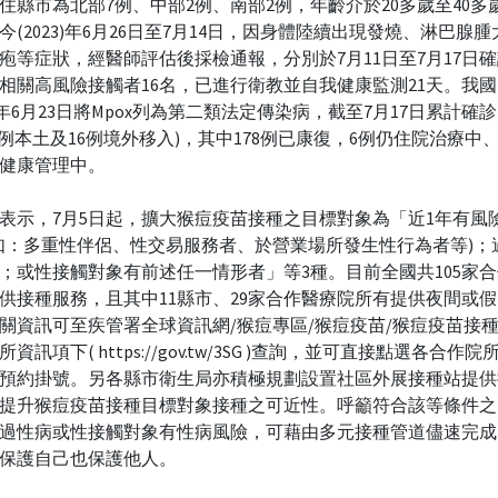
住縣市為北部7例、中部2例、南部2例，年齡介於20多歲至40多
今(2023)年6月26日至7月14日，因身體陸續出現發燒、淋巴腺
疱等症狀，經醫師評估後採檢通報，分別於7月11日至7月17日
相關高風險接觸者16名，已進行衛教並自我健康監測21天。我
22)年6月23日將Mpox列為第二類法定傳染病，截至7月17日累計確診
27例本土及16例境外移入)，其中178例已康復，6例仍住院治療中、
健康管理中。
表示，7月5日起，擴大猴痘疫苗接種之目標對象為「近1年有風
如：多重性伴侶、性交易服務者、於營業場所發生性行為者等)；
；或性接觸對象有前述任一情形者」等3種。目前全國共105家
供接種服務，且其中11縣市、29家合作醫療院所有提供夜間或
關資訊可至疾管署全球資訊網/猴痘專區/猴痘疫苗/猴痘疫苗接
資訊項下( https://gov.tw/3SG )查詢，並可直接點選各合作
預約掛號。另各縣市衛生局亦積極規劃設置社區外展接種站提供
提升猴痘疫苗接種目標對象接種之可近性。呼籲符合該等條件之
過性病或性接觸對象有性病風險，可藉由多元接種管道儘速完成
保護自己也保護他人。