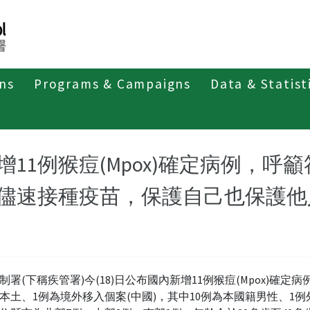
ons
Programs & Campaigns
Data & Statist
紹
第二類法定傳染病
M痘
最新消息及疫情訊息
新
增11例猴痘(Mpox)確定病例，
儘速接種疫苗，保護自己也保護他
制署(下稱疾管署)今(18)日公布國內新增11例猴痘(Mpox)確定
為本土、1例為境外移入個案(中國)，其中10例為本國籍男性、1