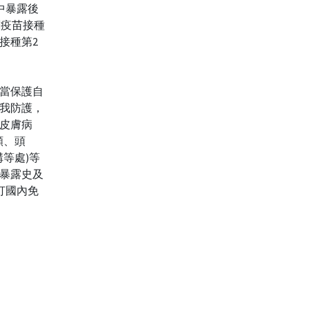
其中暴露後
2劑疫苗接種
可接種第2
適當保護自
我防護，
皮膚病
顫、頭
等處)等
暴露史及
撥打國內免