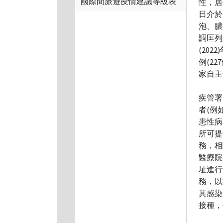
國際間旅遊疫情建議等級表
性，居
日介於
泡、膿
調匡列
(20
例(2
家自主
疾管署
者(例
患性病
所可提
務，相
醫療院所
址進行
務，以
其感染
接種，