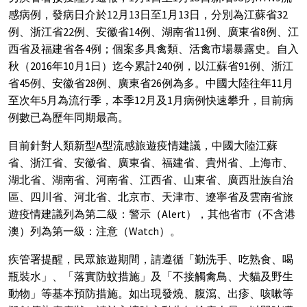
感病例，發病日介於12月13日至1月13日，分別為江蘇省32
例、浙江省22例、安徽省14例、湖南省11例、廣東省8例、江
西省及福建省各4例；個案多具禽類、活禽市場暴露史。自入
秋（2016年10月1日）迄今累計240例，以江蘇省91例、浙江
省45例、安徽省28例、廣東省26例為多。中國大陸往年11月
至次年5月為流行季，本季12月及1月病例快速攀升，目前病
例數已為歷年同期最高。
目前針對人類新型A型流感旅遊疫情建議，中國大陸江蘇
省、浙江省、安徽省、廣東省、福建省、貴州省、上海市、
湖北省、湖南省、河南省、江西省、山東省、廣西壯族自治
區、四川省、河北省、北京市、天津市、遼寧省及雲南省旅
遊疫情建議列為第二級：警示（Alert），其他省市（不含港
澳）列為第一級：注意（Watch）。
疾管署提醒，民眾旅遊期間，請遵循「勤洗手、吃熟食、喝
瓶裝水」、「落實防蚊措施」及「不接觸禽鳥、犬貓及野生
動物」等基本預防措施。如出現發燒、腹瀉、出疹、咳嗽等