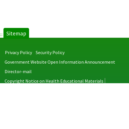
Sitemap
:::
Privacy Policy
Security Policy
Government Website Open Information Announcement
Director-mail
Copyright Notice on Health Educational Materials
Taiwan Centers for Disease Control
No.6, Linsen S. Rd., Jhongjheng District, Taipei City 100008, Taiwan
(R.O.C.)
MAP
TEL：886-2-2395-9825
Copyright © 2026 Taiwan Centers for Disease Control. All rights reserved.