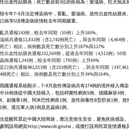
性出血性結膜炎；死亡數居前3位的疾病為：愛滋病、狂犬病及
陸今年7~9月法定傳染病中，霍亂、愛滋病、急性出血性結膜炎
口病等5項傳染病疫情較去年同期嚴重。
亂共通報143例，較去年同期（55例）上升160%。
滋病共通報12,832例（含2,742例死亡），與去年同期（4,464例，含
死亡）相比，病例數及死亡數分別上升187%與127%
性出血性結膜炎通報232,569例，超過去年同期（4,512例）50倍
蟲病通報1,343例，較去年同期（795例）上升69%
足口病共通報482,013例（含232例死亡），與去年同期（347,46
14例死亡）相比，病例數及死亡數分別上升39%與104%。
我國通報系統顯示，7~9月急性傳染病共有274例的境外移入傳
中16例係從中國大陸移入，包括桿菌性痢疾5例、德國麻疹3例
例、副傷寒1例、阿米巴性痢疾1例、急性病毒性B型肝炎1例、急
1例、退伍軍人病1例及恙蟲病1例。
次提醒民眾赴中國大陸商旅，應注意衛生安全，避免疾病感染。
閱該局網頁http://www.cdc.gov.tw，或撥打該局民眾疫情通