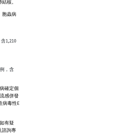
肺結核。
、胞蟲病
1,210
1例，含
染病確定個
、流感併發
性病毒性E
如有疑
報及諮詢專