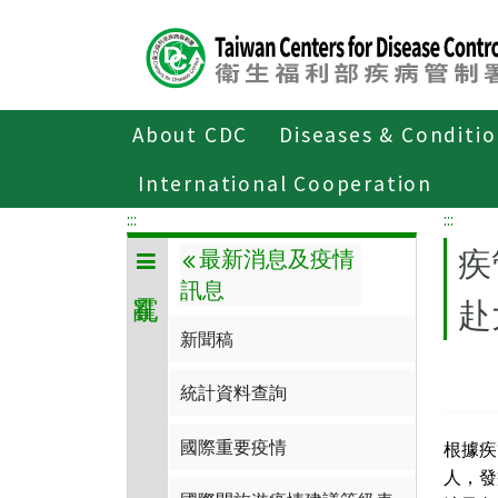
Center
block
ALT+C
About CDC
Diseases & Conditi
Home
傳染病與防疫專題
傳染病介
International Cooperation
:::
:::
疾
最新消息及疫情
訊息
赴
新聞稿
統計資料查詢
國際重要疫情
根據疾
人，發