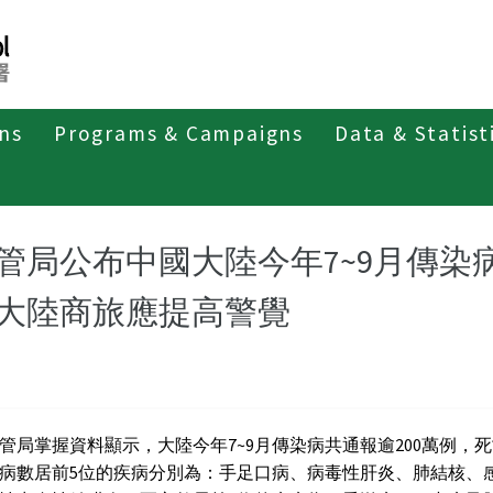
ons
Programs & Campaigns
Data & Statist
紹
第二類法定傳染病
霍亂
最新消息及疫情訊息
新
管局公布中國大陸今年7~9月傳染
大陸商旅應提高警覺
管局掌握資料顯示，大陸今年7~9月傳染病共通報逾200萬例，死亡4
病數居前5位的疾病分別為：手足口病、病毒性肝炎、肺結核、