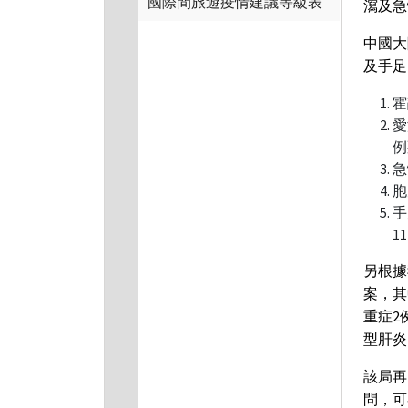
國際間旅遊疫情建議等級表
瀉及急
中國大
及手足
霍
愛
例
急
胞
手
1
另根據
案，其
重症2
型肝炎
該局再
問，可參