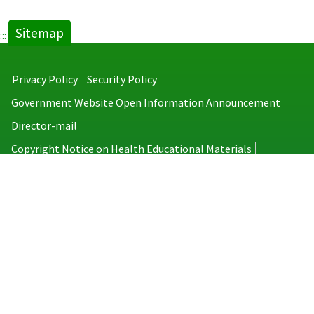
Sitemap
:::
Privacy Policy
Security Policy
Government Website Open Information Announcement
Director-mail
Copyright Notice on Health Educational Materials
Taiwan Centers for Disease Control
No.6, Linsen S. Rd., Jhongjheng District, Taipei City 100008, Taiwan
(R.O.C.)
MAP
TEL：886-2-2395-9825
Copyright © 2026 Taiwan Centers for Disease Control. All rights reserved.