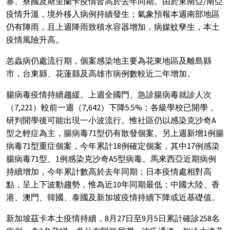
寨、寮國及斯里蘭卡疫情皆高於去年同期。由於東南亞/南亞
疫情升溫，境外移入病例持續發生；氣象預報本週南部地區
仍有陣雨，且上週降雨致積水容器增加，病媒蚊孳生，本土
疫情風險升高。
恙蟲病仍處流行期，個案感染地主要為花東地區及離島縣
市，台東縣、花蓮縣及高雄市病例數較近二年增加。
腸病毒疫情持續趨緩。上週全國門、急診腸病毒就診人次
（7,221）較前一週（7,642）下降5.5%；各級學校已開學，
研判開學後可能出現一小波流行。惟社區仍以感染克沙奇A
型之輕症為主，腸病毒71型仍有散發個案。另上週新增1例腸
病毒71型重症個案，今年累計18例確定個案，其中17例感染
腸病毒71型、1例感染克沙奇A5型病毒。馬來西亞近期病例
持續增加，今年累計數高於去年同期；日本疫情處相對高
點，呈上下波動趨勢，惟為近10年同期最低；中國大陸、香
港、澳門、韓國、泰國及新加坡疫情持續下降或近基礎值。
新加坡茲卡本土疫情持續，8月27日至9月5日累計確診258名