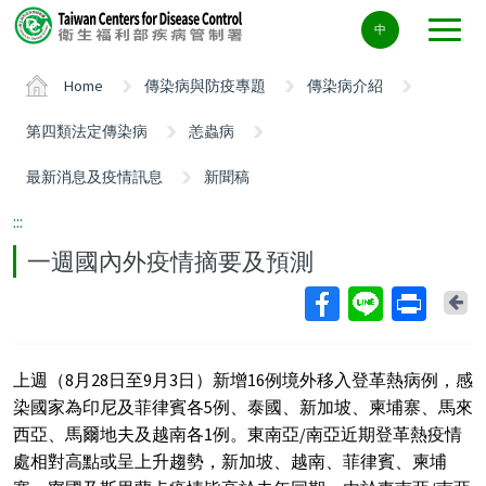
Center
中
block
ALT+C
Home
傳染病與防疫專題
傳染病介紹
第四類法定傳染病
恙蟲病
最新消息及疫情訊息
新聞稿
:::
一週國內外疫情摘要及預測
Ba
上週（8月28日至9月3日）新增16例境外移入登革熱病例，感
染國家為印尼及菲律賓各5例、泰國、新加坡、柬埔寨、馬來
西亞、馬爾地夫及越南各1例。東南亞/南亞近期登革熱疫情
處相對高點或呈上升趨勢，新加坡、越南、菲律賓、柬埔