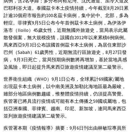
病例，含2名孕婦；多分布阿裕尼灣、沈氏通道、加冷大道及
巴耶利峇大道。泰國茲卡本土疫情持續，今年截至8月29日累
計逾10個府市報告約100名茲卡病例，集中於中、北部，多為
輕症。菲律賓9月5日公布今年首例茲卡本土病例，為伊洛伊
洛市（Iloilo）45歲女性，近期無國外旅遊史，當局表示此屬
散發個案，無大規模疫情，該國自2012年以來累積6例病例。
馬來西亞9月3日公布該國首例茲卡本土病例，為居住東部沙
巴州（Sabah）61歲男性，近期無流行區旅遊史，8月27日發
病， 9月3日死亡，當局預期病例數將再增加，基於當地具感
染風險，即日起提升馬來西亞旅遊疫情建議至第二級警示。
世界衛生組織（WHO）9月1日公布，全球累計69國家/屬地
出現茲卡本土病例，以中南美洲及加勒比海地區最為嚴峻，
雖部分地區病例數趨緩，惟整體疫情持續，仍須提高警覺。
疾管署已將具流行疫情或可能有本土傳播之59國或屬地，包
括亞洲泰國、菲律賓、越南、印尼、新加坡，連同馬來西亞
並列旅遊疫情建議第二級警示。
疾管署本期《疫情報導》摘要：9月6日刊出由林敏琮專員所