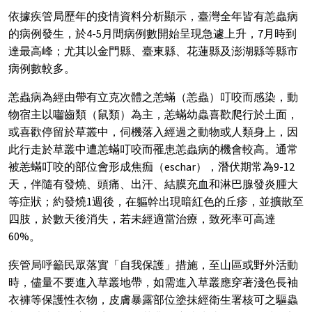
依據疾管局歷年的疫情資料分析顯示，臺灣全年皆有恙蟲病
的病例發生，於4-5月間病例數開始呈現急遽上升，7月時到
達最高峰；尤其以金門縣、臺東縣、花蓮縣及澎湖縣等縣市
病例數較多。
恙蟲病為經由帶有立克次體之恙蟎（恙蟲）叮咬而感染，動
物宿主以囓齒類（鼠類）為主，恙蟎幼蟲喜歡爬行於土面，
或喜歡停留於草叢中，伺機落入經過之動物或人類身上，因
此行走於草叢中遭恙蟎叮咬而罹患恙蟲病的機會較高。通常
被恙蟎叮咬的部位會形成焦痂（eschar），潛伏期常為9-12
天，伴隨有發燒、頭痛、出汗、結膜充血和淋巴腺發炎腫大
等症狀；約發燒1週後，在軀幹出現暗紅色的丘疹，並擴散至
四肢，於數天後消失，若未經適當治療，致死率可高達
60%。
疾管局呼籲民眾落實「自我保護」措施，至山區或野外活動
時，儘量不要進入草叢地帶，如需進入草叢應穿著淺色長袖
衣褲等保護性衣物，皮膚暴露部位塗抹經衛生署核可之驅蟲