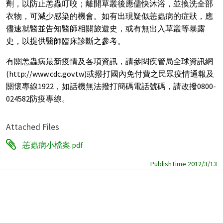
劑，以防止恙蟲叮咬；離開草叢後應儘快沐浴，並換洗全部
衣物，可減少感染的機會。如有出現疑似恙蟲病的症狀，應
儘速就醫並告知醫師相關旅遊史，或有無出入草叢等暴露
史，以提供醫師臨床診斷之參考。
有關恙蟲病最新疫情及各項資訊，請參閱疾管局全球資訊網
(http://www.cdc.gov.tw)或撥打國內免付費之民眾疫情通報及
關懷專線1922，如話機無法撥打簡碼電話號碼，請改撥0800-
024582防疫專線。
Attached Files
恙蟲病小檔案.pdf
PublishTime 2012/3/13