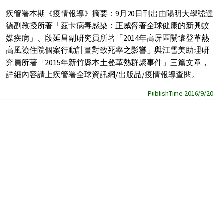
疾管署本期《疫情報導》摘要：9月20日刊出由陽明大學嵇達
德副教授所著「茲卡病毒感染：正威脅著全球健康的新興蚊
媒疾病」、段延昌副研究員所著「2014年高屏區關懷登革熱
高風險住院個案行動計畫對致死率之影響」與江雪美助理研
究員所著「2015年新竹縣本土登革熱群聚事件」三篇文章，
詳細內容請上疾管署全球資訊網/出版品/疫情報導查閱。
PublishTime 2016/9/20