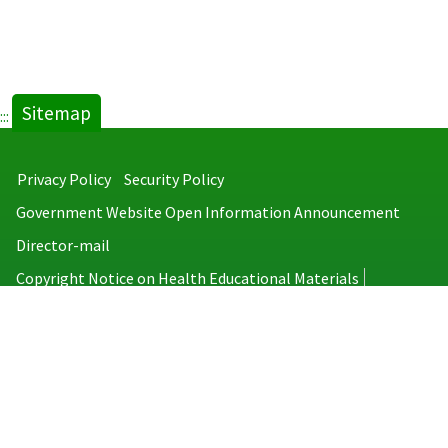
Sitemap
:::
Privacy Policy
Security Policy
Government Website Open Information Announcement
Director-mail
Copyright Notice on Health Educational Materials
Taiwan Centers for Disease Control
No.6, Linsen S. Rd., Jhongjheng District, Taipei City 100008, Taiwan
(R.O.C.)
MAP
TEL：886-2-2395-9825
Copyright © 2026 Taiwan Centers for Disease Control. All rights reserved.