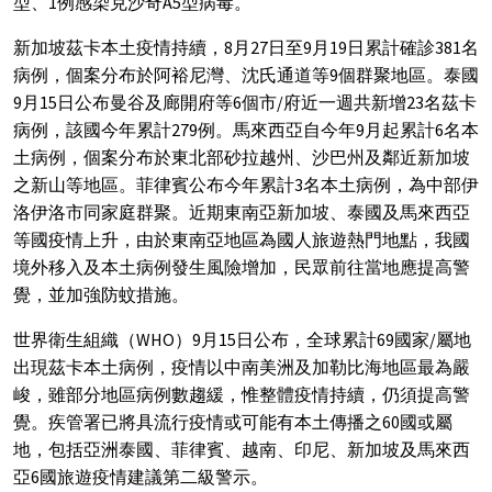
型、1例感染克沙奇A5型病毒。
新加坡茲卡本土疫情持續，8月27日至9月19日累計確診381名
病例，個案分布於阿裕尼灣、沈氏通道等9個群聚地區。泰國
9月15日公布曼谷及廊開府等6個市/府近一週共新增23名茲卡
病例，該國今年累計279例。馬來西亞自今年9月起累計6名本
土病例，個案分布於東北部砂拉越州、沙巴州及鄰近新加坡
之新山等地區。菲律賓公布今年累計3名本土病例，為中部伊
洛伊洛市同家庭群聚。近期東南亞新加坡、泰國及馬來西亞
等國疫情上升，由於東南亞地區為國人旅遊熱門地點，我國
境外移入及本土病例發生風險增加，民眾前往當地應提高警
覺，並加強防蚊措施。
世界衛生組織（WHO）9月15日公布，全球累計69國家/屬地
出現茲卡本土病例，疫情以中南美洲及加勒比海地區最為嚴
峻，雖部分地區病例數趨緩，惟整體疫情持續，仍須提高警
覺。疾管署已將具流行疫情或可能有本土傳播之60國或屬
地，包括亞洲泰國、菲律賓、越南、印尼、新加坡及馬來西
亞6國旅遊疫情建議第二級警示。