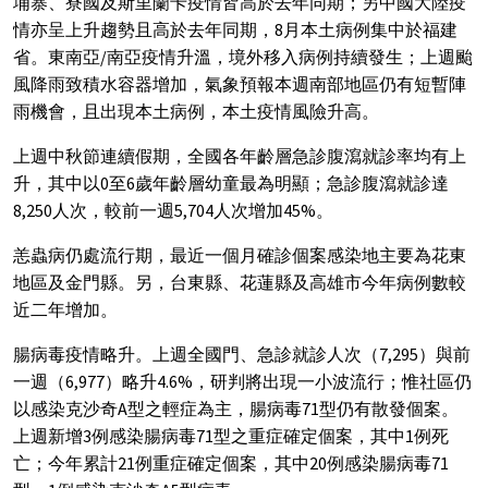
埔寨、寮國及斯里蘭卡疫情皆高於去年同期；另中國大陸疫
情亦呈上升趨勢且高於去年同期，8月本土病例集中於福建
省。東南亞/南亞疫情升溫，境外移入病例持續發生；上週颱
風降雨致積水容器增加，氣象預報本週南部地區仍有短暫陣
雨機會，且出現本土病例，本土疫情風險升高。
上週中秋節連續假期，全國各年齡層急診腹瀉就診率均有上
升，其中以0至6歲年齡層幼童最為明顯；急診腹瀉就診達
8,250人次，較前一週5,704人次增加45%。
恙蟲病仍處流行期，最近一個月確診個案感染地主要為花東
地區及金門縣。另，台東縣、花蓮縣及高雄市今年病例數較
近二年增加。
腸病毒疫情略升。上週全國門、急診就診人次（7,295）與前
一週（6,977）略升4.6%，研判將出現一小波流行；惟社區仍
以感染克沙奇A型之輕症為主，腸病毒71型仍有散發個案。
上週新增3例感染腸病毒71型之重症確定個案，其中1例死
亡；今年累計21例重症確定個案，其中20例感染腸病毒71