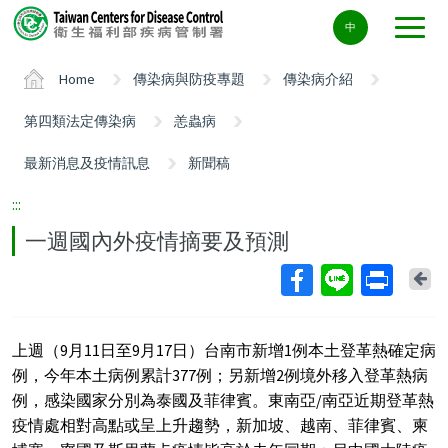
Center
中
block
ALT+C
Home
傳染病與防疫專題
傳染病介紹
第四類法定傳染病
恙蟲病
最新消息及疫情訊息
新聞稿
:::
一週國內外疫情摘要及預測
Ba
上週（9月11日至9月17日）台南市新增1例本土登革熱確定病
例，今年本土病例累計377例；另新增2例境外移入登革熱病
例，感染國家分別為泰國及菲律賓。東南亞/南亞近期登革熱
疫情處相對高點或呈上升趨勢，新加坡、越南、菲律賓、柬