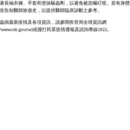
著長袖衣褲、手套和塗抹驅蟲劑，以避免被恙蟎叮咬。若有身體
並告知醫師旅遊史，以提供醫師臨床診斷之參考。
蟲病最新疫情及各項資訊，請參閱疾管局全球資訊網
p://www.cdc.gov.tw)或撥打民眾疫情通報及諮詢專線1922。