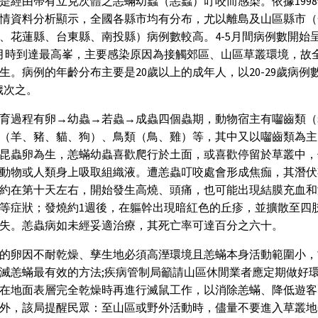
是經由帶有立克次體之恙蟎幼蟲（恙蟲）叮咬而感染。依據1998年
情資料分析顯示，全國各縣市均有分布，尤以離島及山區縣市（
、花蓮縣、台東縣、南投縣）病例數較高。4-5月間病例數開始
月時到達最高峯，主要感染原因為接觸郊區、山區草叢環境，故
生。病例的年齡分布主要是20歲以上的成年人，以20-29歲病例
9歲次之。
育過程有卵→幼蟲→若蟲→成蟲四個蟲期，動物宿主有囓齒類（
（羊、豬、貓、狗）、鳥類（鳥、雞）等，其中又以囓齒類為主
昆蟲卵為生，恙蟎幼蟲喜歡爬行於土面，或喜歡停留於草叢中，
動物或人類身上吸取組織液。遭恙蟲叮咬處會形成焦痂，其潛伏
約在第十天左右，開始發生高燒、頭痛，也可能出現結膜充血和
等症狀；發燒約1週後，在軀幹出現暗紅色的丘疹，並擴散至四
失。恙蟲病如未經妥適治療，其死亡率可達百分之六十。
的卵因不耐乾燥、孳生地必須高溼環境且恙蟎本身活動範圍小，
滅恙蟎最有效的方法;疾病管制局籲請山區休閒業者應定期做好
在地面表層完全乾燥時再進行滅鼠工作，以消除恙蟎、降低遊客
外，該局提醒民眾：至山區或野外活動時，儘量不要進入草叢地