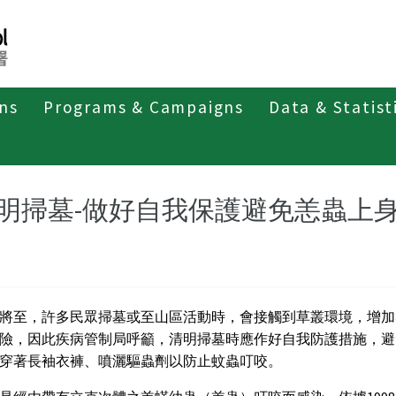
ons
Programs & Campaigns
Data & Statist
紹
第四類法定傳染病
恙蟲病
最新消息及疫情訊息
明掃墓-做好自我保護避免恙蟲上
將至，許多民眾掃墓或至山區活動時，會接觸到草叢環境，增加
險，因此疾病管制局呼籲，清明掃墓時應作好自我防護措施，避
穿著長袖衣褲、噴灑驅蟲劑以防止蚊蟲叮咬。