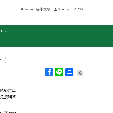
中文版
:::
Home
Sitemap
RSS
ics
新聞稿
身！
Back
感染恙蟲
免接觸草