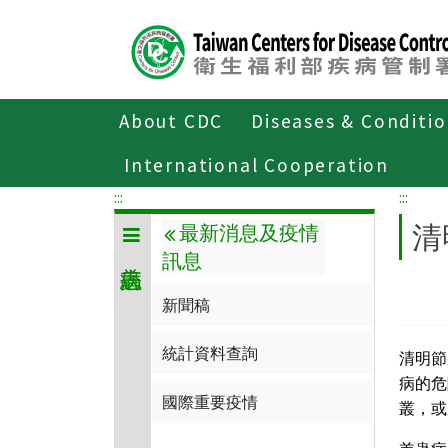
Center
block
ALT+C
About CDC
Diseases & Conditi
Home
傳染病與防疫專題
傳染病介
International Cooperation
:::
:::
清
最新消息及疫情
訊息
新聞稿
統計資料查詢
清明節
病的危
國際重要疫情
叢，或