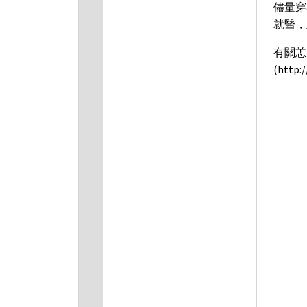
儘量穿
就醫，
有關恙
(htt