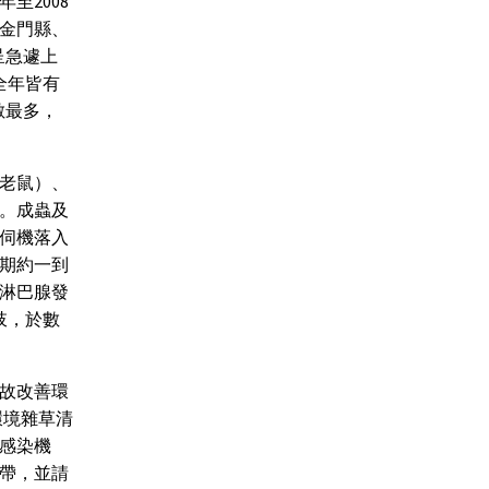
至2008
金門縣、
呈急遽上
全年皆有
數最多，
老鼠）、
。成蟲及
伺機落入
期約一到
淋巴腺發
肢，於數
故改善環
環境雜草清
感染機
帶，並請