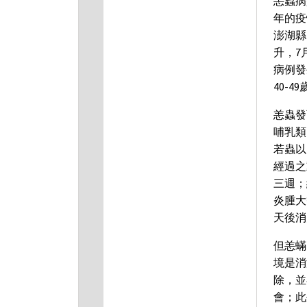
恙蟲病
年的疫
澎湖縣
升，7
病例發
40-4
恙蟲發
哺乳類
若蟲以
經過之
三週；
炎腫大
天後消
但恙蟎
境是消
除，並
會；此