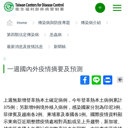
Center
中
block
ALT+C
Home
傳染病與防疫專題
傳染病介紹
第四類法定傳染病
恙蟲病
最新消息及疫情訊息
新聞稿
:::
一週國內外疫情摘要及預測
Ba
上週無新增登革熱本土確定病例，今年登革熱本土病例累計
375例；另新增9例境外移入病例，感染國家分別為印尼3例、
菲律賓及越南各2例、柬埔寨及泰國各1例。國際疫情資料顯
示東南亞近期整體疫情處相對高點或呈上升趨勢，新加坡、