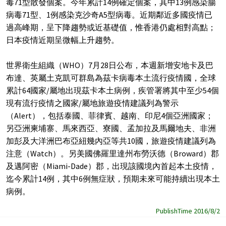
毒71型散發個案。今年累計14例確定個案，其中13例感染腸
病毒71型、1例感染克沙奇A5型病毒。近期鄰近多國疫情已
過高峰期，呈下降趨勢或近基礎值，惟香港仍處相對高點；
日本疫情近期呈微幅上升趨勢。
世界衛生組織（WHO）7月28日公布，本週新增安地卡及巴
布達、英屬土克凱可群島為茲卡病毒本土流行疫情國，全球
累計64國家/屬地出現茲卡本土病例，疾管署將其中至少54個
現有流行疫情之國家/屬地旅遊疫情建議列為警示
（Alert），包括泰國、菲律賓、越南、印尼4個亞洲國家；
另亞洲柬埔寨、馬來西亞、寮國、孟加拉及馬爾地夫、非洲
加彭及大洋洲巴布亞紐幾內亞等共10國，旅遊疫情建議列為
注意（Watch）。另美國佛羅里達州布勞沃德（Broward）郡
及邁阿密（Miami-Dade）郡，出現該國境內首起本土疫情，
迄今累計14例，其中6例無症狀，預期未來可能持續出現本土
病例。
PublishTime 2016/8/2