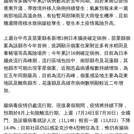
越南等多國今年累計病例數高於去年同期。由於東南亞疫情
逐漸升溫，導致境外移入病例持續發生；氣象預報未來一週
南部地區高溫炎熱，有短暫局部陣雨至大雨發生機率，且前
幾週降雨積水致病媒蚊孳生，發生本土疫情風險升高。
上週台中市及苗栗縣各新增1例日本腦炎確定病例，苗栗縣個
案為該縣市今年首例，疫調顯示個案住家附近多有水稻田及
養豬場等高風險場所；今年累計16例確定病例。目前為日本
腦炎流行高峰期，流行區域包括中、南部縣市及花蓮縣，其
他縣市可能出現零星個案。近期恙蟲病通報數持續增加，為
近五年同期最高，目前為流行高峰，個案感染地主要為花東
地區及離島縣市，花蓮縣及高雄市病例數明顯較近二年增
加。
腸病毒疫情仍處流行期。現值暑假期間，疫情將持續下降，
預期於8月上旬脫離流行期。上週（7月24日至7月30日）全國
門、急診腸病毒就診人次（11,148）較前一週（13,022）下降
14.4%；目前社區仍以感染克沙奇A型輕症為主，惟仍有腸病