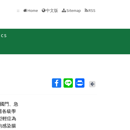
中文版
:::
Home
Sitemap
RSS
ics
新聞稿
Back
全國門、急
本週各級學
型輕症為
均感染腸