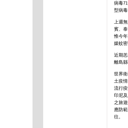
病毒7
型病毒
上週無
賓、泰
惟今年
媒蚊密
近期恙
離島縣
世界衛
土疫情
流行疫
印尼及
之旅遊
應防範
往。