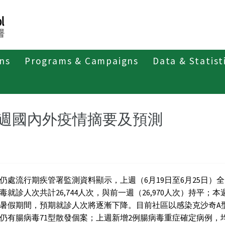
ons
Programs & Campaigns
Data & Statist
紹
第四類法定傳染病
恙蟲病
最新消息及疫情訊息
週國內外疫情摘要及預測
仍處流行期疾管署監測資料顯示，上週（6月19日至6月25日）
毒就診人次共計26,744人次，與前一週（26,970人次）持平；
暑假期間，預期就診人次將逐漸下降。目前社區以感染克沙奇A
仍有腸病毒71型散發個案；上週新增2例腸病毒重症確定病例，