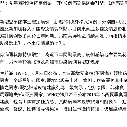
1型；今年累計9例確定個案，其中8例感染腸病毒71型、1例感染克
。
新增登革熱本土確定病例，新增4例境外移入病例，分別自印尼
國及新加坡移入；國際疫情資料顯示目前東南亞多國疫情處於相
累計病例數多高於去年同期。另南高屏地區持續高溫，雨後積水
度級數上升，本土疫情風險提升。
蟲病通報數持續增加，為近五年同期最高，病例感染地主要為花
市，另今年於新北市及高雄市感染病例有增加現象。
生組織（WHO）6月23日公布，本週新增安奎拉(英國海外領地)
國家，全球累計61國家/屬地出現茲卡本土病例，疾管署將其中5
情之國家/屬地旅遊疫情建議列為二級警示，包括泰國、菲律賓
馬爾地夫5個亞洲國家。WHO於6月21日公布2016年巴西夏季奧
建議，包含出國前接種流感、黃熱病等常規或旅遊相關疫苗，赴
蟲媒、食媒、性傳播等傳染病；惟因茲卡疫情持續，仍建議孕婦