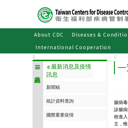
Center
block
ALT+C
About CDC
Diseases & Conditi
Home
傳染病與防疫專題
傳染病介
International Cooperation
:::
:::
一
最新消息及疫情
訊息
新聞稿
統計資料查詢
腸病毒
診腸病
國際重要疫情
校進入
主，惟