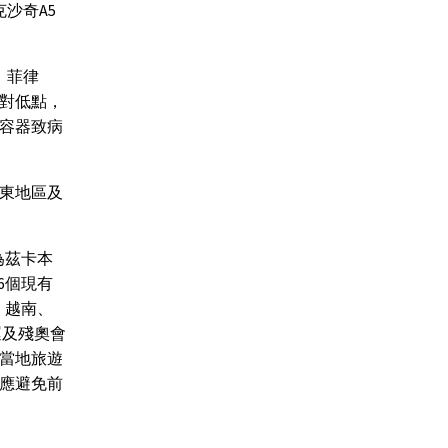
沙奇A5
、菲律
對低點，
容器致病
東地區及
為茲卡本
6個現有
、越南、
運及殘奧會
當地旅遊
應避免前