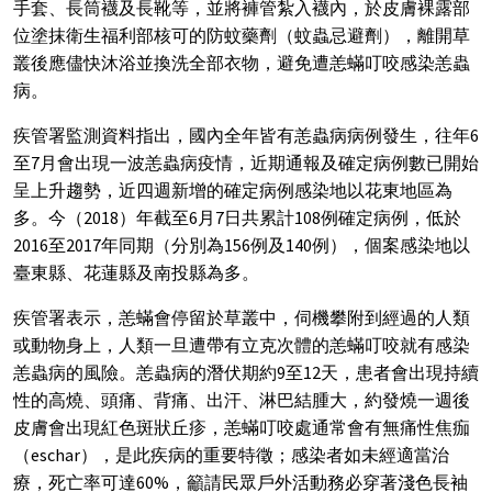
手套、長筒襪及長靴等，並將褲管紮入襪內，於皮膚裸露部
位塗抹衛生福利部核可的防蚊藥劑（蚊蟲忌避劑），離開草
叢後應儘快沐浴並換洗全部衣物，避免遭恙蟎叮咬感染恙蟲
病。
疾管署監測資料指出，國內全年皆有恙蟲病病例發生，往年6
至7月會出現一波恙蟲病疫情，近期通報及確定病例數已開始
呈上升趨勢，近四週新增的確定病例感染地以花東地區為
多。今（2018）年截至6月7日共累計108例確定病例，低於
2016至2017年同期（分別為156例及140例），個案感染地以
臺東縣、花蓮縣及南投縣為多。
疾管署表示，恙蟎會停留於草叢中，伺機攀附到經過的人類
或動物身上，人類一旦遭帶有立克次體的恙蟎叮咬就有感染
恙蟲病的風險。恙蟲病的潛伏期約9至12天，患者會出現持續
性的高燒、頭痛、背痛、出汗、淋巴結腫大，約發燒一週後
皮膚會出現紅色斑狀丘疹，恙蟎叮咬處通常會有無痛性焦痂
（eschar），是此疾病的重要特徵；感染者如未經適當治
療，死亡率可達60%，籲請民眾戶外活動務必穿著淺色長袖