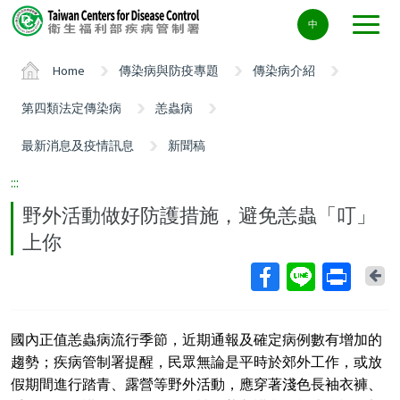
Center
中
block
ALT+C
Home
傳染病與防疫專題
傳染病介紹
第四類法定傳染病
恙蟲病
最新消息及疫情訊息
新聞稿
:::
野外活動做好防護措施，避免恙蟲「叮」
上你
Ba
國內正值恙蟲病流行季節，近期通報及確定病例數有增加的
趨勢；疾病管制署提醒，民眾無論是平時於郊外工作，或放
假期間進行踏青、露營等野外活動，應穿著淺色長袖衣褲、