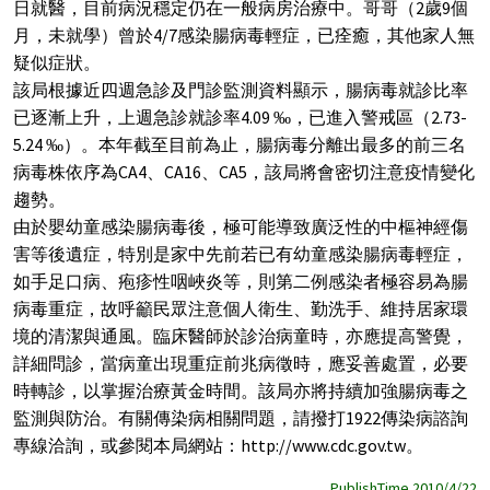
日就醫，目前病況穩定仍在一般病房治療中。哥哥（2歲9個
月，未就學）曾於4/7感染腸病毒輕症，已痊癒，其他家人無
疑似症狀。
該局根據近四週急診及門診監測資料顯示，腸病毒就診比率
已逐漸上升，上週急診就診率4.09 ‰，已進入警戒區（2.73-
5.24 ‰）。本年截至目前為止，腸病毒分離出最多的前三名
病毒株依序為CA4、CA16、CA5，該局將會密切注意疫情變化
趨勢。
由於嬰幼童感染腸病毒後，極可能導致廣泛性的中樞神經傷
害等後遺症，特別是家中先前若已有幼童感染腸病毒輕症，
如手足口病、疱疹性咽峽炎等，則第二例感染者極容易為腸
病毒重症，故呼籲民眾注意個人衛生、勤洗手、維持居家環
境的清潔與通風。臨床醫師於診治病童時，亦應提高警覺，
詳細問診，當病童出現重症前兆病徵時，應妥善處置，必要
時轉診，以掌握治療黃金時間。該局亦將持續加強腸病毒之
監測與防治。有關傳染病相關問題，請撥打1922傳染病諮詢
專線洽詢，或參閱本局網站：http://www.cdc.gov.tw。
PublishTime 2010/4/22