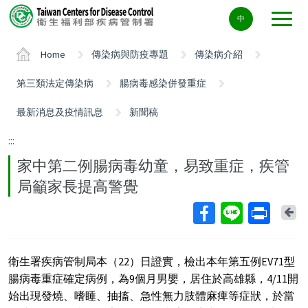
Center
中
block
ALT+C
Home
傳染病與防疫專題
傳染病介紹
第三類法定傳染病
腸病毒感染併發重症
最新消息及疫情訊息
新聞稿
:::
家中第二例腸病毒幼童，易致重症，疾管
局籲家長提高警覺
Ba
衛生署疾病管制局本（22）日證實，檢出本年第五例EV71型
腸病毒重症確定病例，為9個月男嬰，居住於高雄縣，4/11開
始出現發燒、嗜睡、抽搐、急性無力肢體麻痺等症狀，於當