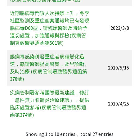
近期腸病毒門診人次持續上升，冬季
社區監測及重症個案通報均已有發現
腸病毒D68型，請臨床醫師及時給予
2023/3/8
適切處置，加強通報與採檢(疾病管
制署致醫界通函第501號)
腸病毒感染併發重症者病程變化迅
速，籲請醫師提高警覺，及早診斷、
2019/5/15
及時治療 (疾病管制署致醫界通函第
378號)
疾病管制署參考國際最新建議，修訂
「急性無力脊髓炎治療建議」，提供
2019/4/25
臨床處置參考(疾病管制署致醫界通
函第374號)
Showing 1 to 10 entries，total 27 entries