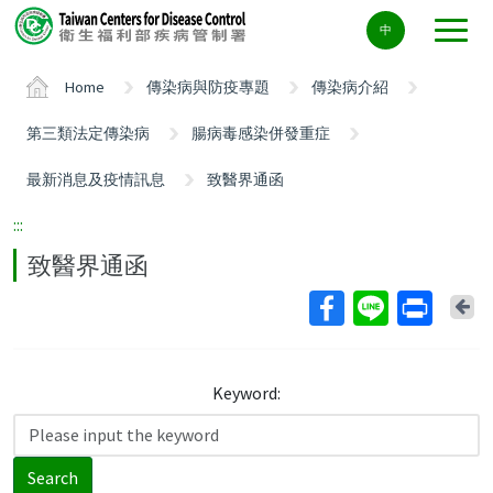
Center
中
block
ALT+C
Home
傳染病與防疫專題
傳染病介紹
第三類法定傳染病
腸病毒感染併發重症
最新消息及疫情訊息
致醫界通函
:::
致醫界通函
Ba
Keyword:
Search