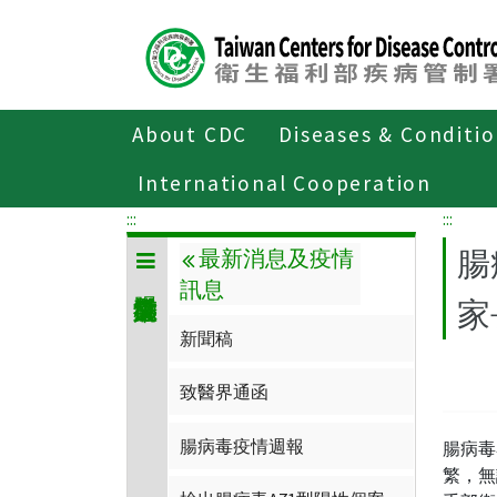
Center
block
ALT+C
About CDC
Diseases & Conditi
Home
傳染病與防疫專題
傳染病介
International Cooperation
:::
:::
腸
最新消息及疫情
訊息
家
新聞稿
致醫界通函
腸病毒疫情週報
腸病毒
繁，無