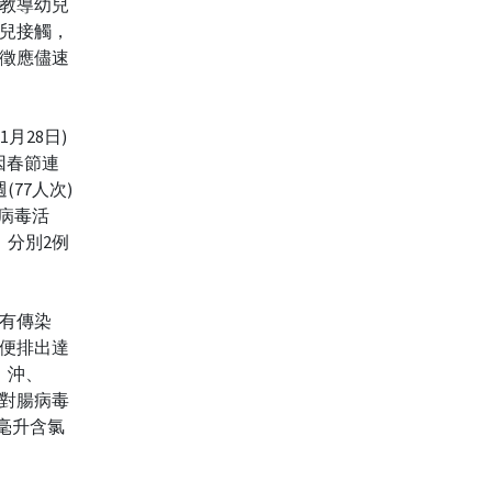
教導幼兒
兒接觸，
徵應儘速
1月28日)
因春節連
77人次)
病毒活
，分別2例
有傳染
便排出達
、沖、
對腸病毒
0毫升含氯