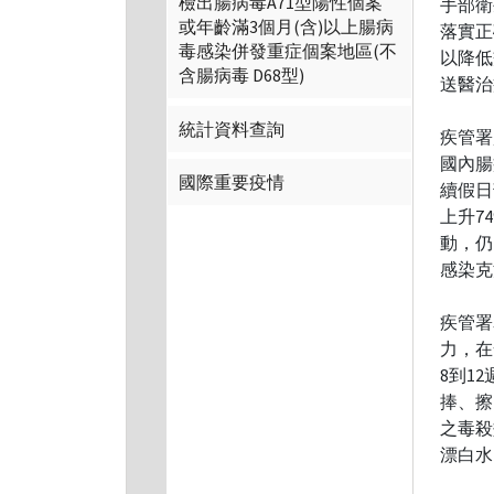
檢出腸病毒A71型陽性個案
手部衛
或年齡滿3個月(含)以上腸病
落實正
毒感染併發重症個案地區(不
以降低
含腸病毒 D68型)
送醫治
統計資料查詢
疾管署監
國內腸
國際重要疫情
續假日
上升7
動，仍
感染克
疾管署
力，在
8到1
捧、擦
之毒殺
漂白水