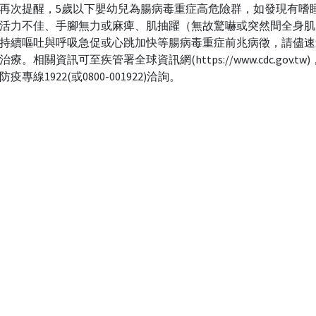
再次提醒，5歲以下嬰幼兒為腸病毒重症高危險群，如發現有嗜
活力不佳、手腳無力或麻痺、肌抽躍（無故驚嚇或突然間全身肌
持續嘔吐與呼吸急促或心跳加快等腸病毒重症前兆病徵，請儘速
療。相關資訊可至疾管署全球資訊網(https://www.cdc.gov.tw
疫專線1922(或0800-001922)洽詢。