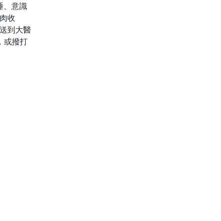
睡、意識
肉收
送到大醫
)，或撥打