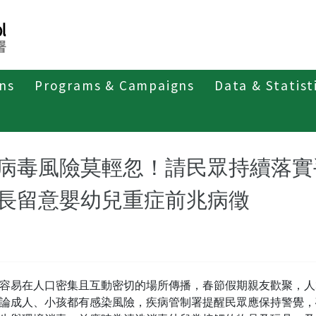
ons
Programs & Campaigns
Data & Statist
紹
第三類法定傳染病
腸病毒感染併發重症
最新消息及疫
病毒風險莫輕忽！請民眾持續落實
長留意嬰幼兒重症前兆病徵
容易在人口密集且互動密切的場所傳播，春節假期親友歡聚，人
論成人、小孩都有感染風險，疾病管制署提醒民眾應保持警覺，