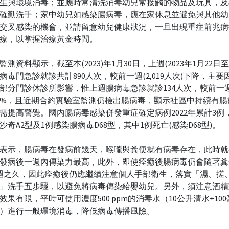
生與環境消毒；並應時常清洗消毒幼兒常接觸的物品及玩具，及
確勤洗手；家中幼兒如感染腸病毒，應在家休息並避免與其他幼
交叉感染的機會，並請留意幼兒健康狀況，一旦出現重症前兆病
療，以掌握治療黃金時間。
測資料顯示，截至本(2023)年1月30日，上週(2023年1月22日至
病毒門急診就診共計890人次，較前一週(2,019人次)下降，主要
部分門診休診所影響，惟上週腸病毒急診就診134人次，較前一週(
4%，且近期合約實驗室監測仍檢出腸病毒，顯示社區中持續有腸
需提高警覺。國內腸病毒感染併發重症確定病例2022年累計3例
沙奇A2型及1例感染腸病毒D68型，其中1例死亡(感染D68型)。
表示，腸病毒在發病前幾天，喉嚨與糞便就有病毒存在，此時就
發病後一週內傳染力最高，此外，即使痊癒後腸病毒仍會隨著糞
2週之久，因此痊癒後仍應繼續注意個人手部衛生，落實「濕、搓
」洗手五步驟，以避免將病毒傳染給嬰幼兒。另外，須注意酒精
效果有限，平時可使用濃度500 ppm的消毒水（10公升清水+10
）進行一般環境消毒，降低病毒傳播風險。