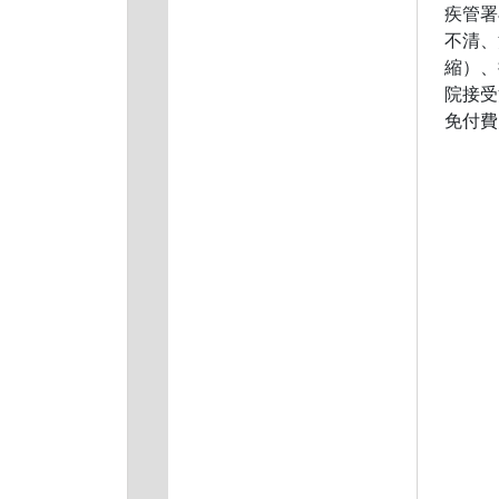
疾管署
不清、
縮）、
院接受治
免付費防