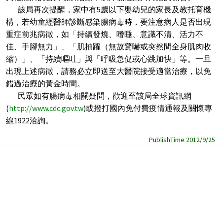
該局再次提醒，家中有5歲以下嬰幼兒的家長及教托育機
構，若幼童經醫師診斷感染腸病毒時，要注意病人是否出現
重症前兆病徵，如「持續發燒、嗜睡、意識不清、活力不
佳、手腳無力」、「肌抽躍（無故驚嚇或突然間全身肌肉收
縮）」、「持續嘔吐」與「呼吸急促或心跳加快」等。一旦
出現上述病徵，請務必立即送至大醫院接受適當治療，以免
錯過治療的黃金時間。
民眾如有腸病毒相關疑問，歡迎至該局全球資訊網
(
http://www.cdc.gov.tw
)或撥打國內免付費疫情通報及關懷專
線1922洽詢。
PublishTime 2012/9/25