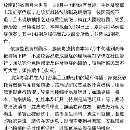
於南部的9個月大男童，自9月中旬開始有發燒、手足及臀部
出現紅疹症狀，赴診所就醫後診斷為腸病毒，後因高燒不
退，且出現肌抽躍之疑似重症病徵，轉往大醫院就醫，經妥
善治療，已康復出院。本年截至9月24日止，累計共146例重
症個案，其中143例為腸病毒71型感染所致，並造成2例死
亡。
依據監視資料顯示，腸病毒疫情自本年7月中旬達到高峰
後持續下降，不過較容易造成重症的腸病毒71型仍在社區流
行，無法完全免除感染及併發重症的風險，該局呼籲民眾不
可大意，須持續小心防範。
腸病毒容易在人口密集且互動密切的場所傳播，家庭及教
托育機構常見群聚感染，該局提醒民眾及教托育機構，環境
應定期進行清潔，兒童常接觸物品及玩具，如課桌椅、書
本、遊樂設施、娃娃車及玩具（特別是絨毛玩具）等，應時
常清洗消毒，並應教導學童，無論在家在校，都應做好個人
衛生，落實正確勤洗手。當學童生病時，應立即就醫，並遵
照醫師建議，請假在家休息，期間不要到補習班、安親班或
其他擁擠的公共場所活動，以降低感染與傳播的機會。