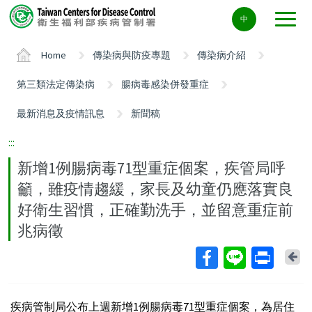
Center
中
block
ALT+C
Home
傳染病與防疫專題
傳染病介紹
第三類法定傳染病
腸病毒感染併發重症
最新消息及疫情訊息
新聞稿
:::
新增1例腸病毒71型重症個案，疾管局呼
籲，雖疫情趨緩，家長及幼童仍應落實良
好衛生習慣，正確勤洗手，並留意重症前
兆病徵
Ba
疾病管制局公布上週新增1例腸病毒71型重症個案，為居住