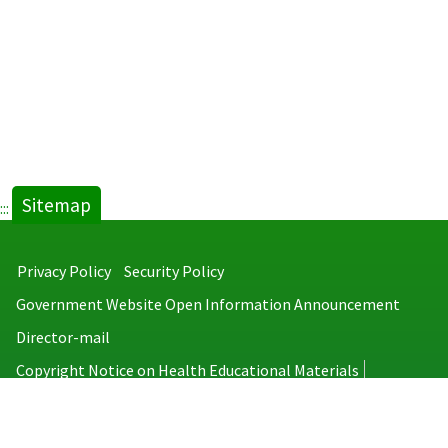
Sitemap
:::
Privacy Policy
Security Policy
Government Website Open Information Announcement
Director-mail
Copyright Notice on Health Educational Materials
Taiwan Centers for Disease Control
No.6, Linsen S. Rd., Jhongjheng District, Taipei City 100008, Taiwan