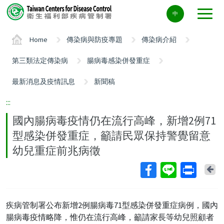
Center
中
block
ALT+C
Home
傳染病與防疫專題
傳染病介紹
第三類法定傳染病
腸病毒感染併發重症
最新消息及疫情訊息
新聞稿
:::
國內腸病毒疫情仍在流行高峰，新增2例71
型感染併發重症，籲請民眾保持警覺留意
幼兒重症前兆病徵
Ba
疾病管制署公布新增2例腸病毒71型感染併發重症病例，國內
腸病毒疫情略降，惟仍在流行高峰，籲請家長等幼兒照顧者