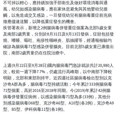
不可掉以輕心，應持續加強手部衛生及做好環境消毒與通
風，幼兒如感染腸病毒，應在家休息避免與其他嬰幼兒接
觸，以免造成交叉感染，一旦發現幼兒有腸病毒重症前兆病
徵應儘速送醫，以降低重症發生的機會。
疾管署表示，新增之2例腸病毒併發重症個案為北部5歲女童
及南部2歲男童，分別於8月31日及9月13日發病，症狀包括發
燒、嗜睡、嘔吐、疱疹性咽峽炎、肌抽躍等，經通報檢驗均
確診為腸病毒71型感染併發腦炎。目前北部5歲女童已康復出
院，南部2歲男童仍在住院治療中。
上週(9月22日至9月28日)國內腸病毒門急診就診共計20,980人
次，較前一週下降7.7%，仍處流行高峰期，以中南部下降較
明顯，北部和東部則持平。近四週社區腸病毒檢出型別以克
沙奇A群為多，腸病毒71型持續活動；今年累計333例腸病毒
71型個案，高於2016至2018年同期。今(2019)年累計42例腸
病毒併發重症病例，以感染腸病毒71型為多(33例)，其他分
別感染腸病毒D68型、克沙奇A6型、A10型(各2例)，克沙奇A9
型、B5型、伊科病毒11型(各1例)。