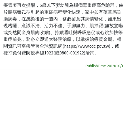
疾管署再次提醒，5歲以下嬰幼兒為腸病毒重症高危險群，由
於腸病毒71型引起的重症病程變化快速，家中如有孩童感染
腸病毒，在感染後的一週內，務必留意其病情變化，如果出
現嗜睡、意識不清、活力不佳、手腳無力、肌抽躍(無故驚嚇
或突然間全身肌肉收縮)、持續嘔吐與呼吸急促或心跳加快等
重症前兆，務必立即送大醫院治療，以掌握治療黃金期。相
關資訊可至疾管署全球資訊網(https://www.cdc.gov.tw)，或
撥打免付費防疫專線1922(或0800-001922)洽詢。
PublishTime 2019/10/1