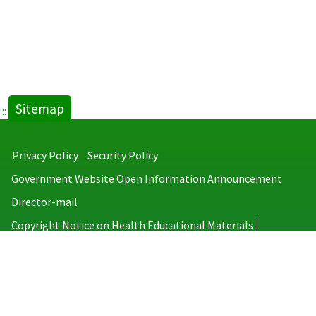
Sitemap
:::
Privacy Policy
Security Policy
Government Website Open Information Announcement
Director-mail
Copyright Notice on Health Educational Materials
Taiwan Centers for Disease Control
No.6, Linsen S. Rd., Jhongjheng District, Taipei City 100008, Taiwan
(R.O.C.)
MAP
TEL：886-2-2395-9825