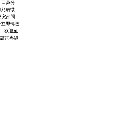
、口鼻分
前兆病徵，
或突然間
必立即轉送
，歡迎至
報及諮詢專線