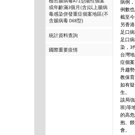
檢出腸病毒A71型陽性個案
病例，
或年齡滿3個月(含)以上腸病
例數也
毒感染併發重症個案地區(不
截至今
含腸病毒 D68型)
另香港
足口病
統計資料查詢
足口病
染，3
國際重要疫情
台灣地
症個案
升趨勢
教保育
如有疑
生。
該局強
班)等
的高危
抱、餵
會。