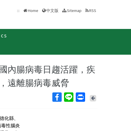
中文版
:::
Home
Sitemap
RSS
ics
情訊息
新聞稿
國內腸病毒日趨活躍，疾
，遠離腸病毒威脅
Back
德化縣、
病毒性腦炎