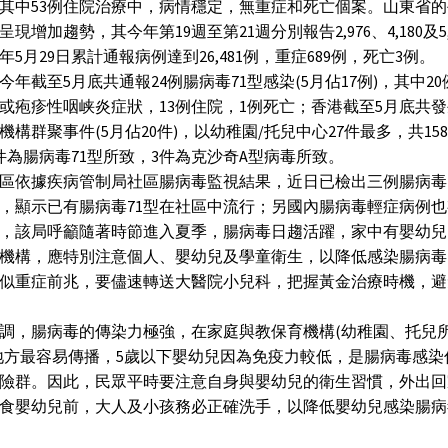
其中53例住院治療中，病情穩定，無重症和死亡個案。山東省
呈現增加趨勢，其今年第19週至第21週分別報告2,976、4,180及5,
年5月29日累計通報病例達到26,481例，重症689例，死亡3例。
今年截至5月底共通報24例腸病毒71型感染(5月佔17例)，其中2
或疱疹性咽峡炎症狀，13例住院，1例死亡；香港截至5月底共發
機構群聚事件(5月佔20件)，以幼稚園/托兒中心27件最多，共15
件為腸病毒71型所致，3件為克沙奇A型病毒所致。
區依據疾病管制局社區腸病毒監視結果，近日已檢出三例腸病毒
，顯示已有腸病毒71型在社區中流行；另國內腸病毒輕症病例
，該局呼籲隨著時節進入夏季，腸病毒日趨活躍，家中有嬰幼兒
機構，應特別注意個人、嬰幼兒及學童衛生，以降低感染腸病毒
似重症前兆，要儘速轉送大醫院小兒科，把握黃金治療時機，避
調，腸病毒的傳染力極強，在家庭與教保育機構(幼稚園、托兒
地方最容易傳播，5歲以下嬰幼兒因為免疫力較低，是腸病毒感染
險群。因此，民眾平時要注意自身與嬰幼兒的衛生習慣，外出回
食嬰幼兒前，大人及小孩務必正確洗手，以降低嬰幼兒感染腸病