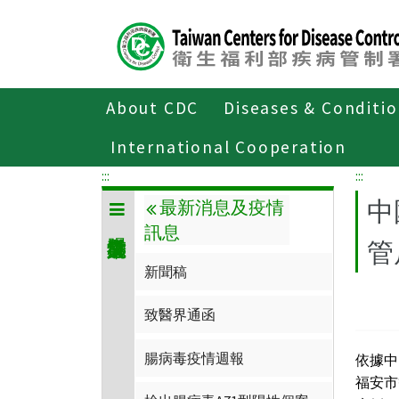
Center
block
ALT+C
About CDC
Diseases & Conditi
Home
傳染病與防疫專題
傳染病介
International Cooperation
:::
:::
中
最新消息及疫情
訊息
管
新聞稿
致醫界通函
腸病毒疫情週報
依據中
福安市