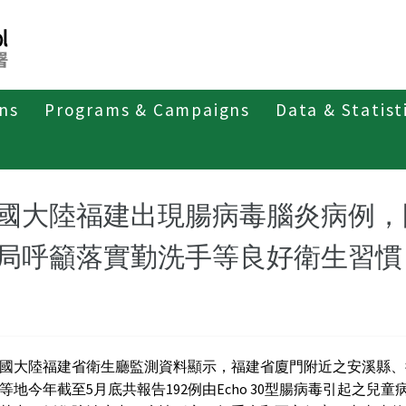
ons
Programs & Campaigns
Data & Statist
紹
第三類法定傳染病
腸病毒感染併發重症
最新消息及疫
國大陸福建出現腸病毒腦炎病例，
局呼籲落實勤洗手等良好衛生習慣
國大陸福建省衛生廳監測資料顯示，福建省廈門附近之安溪縣、
等地今年截至5月底共報告192例由Echo 30型腸病毒引起之兒童