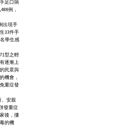
的手足口病
488例，
0例出現手
生33件手
8名學生感
71型之輕
也有逐漸上
的民眾與
的機會，
免重症發
所、安親
併發重症
家後，摟
毒的機