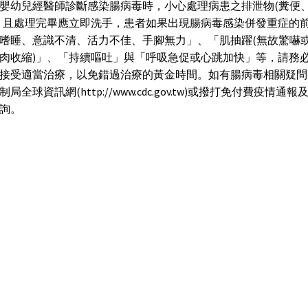
嬰幼兒經醫師診斷感染腸病毒時，小心處理病患之排泄物(糞便
，且處理完畢應立即洗手，患者如果出現腸病毒感染併發重症的
嗜睡、意識不清、活力不佳、手腳無力」、「肌抽躍(無故驚嚇
肉收縮)」、「持續嘔吐」與「呼吸急促或心跳加快」等，請務
接受適當治療，以免錯過治療的黃金時間。如有腸病毒相關疑問
局全球資訊網(http://www.cdc.gov.tw)或撥打免付費疫情通
洽詢。