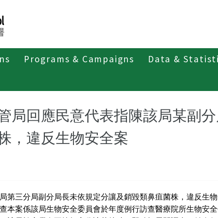
ons
Programs & Campaigns
Data & Statist
紹
第四類法定傳染病
類鼻疽
最新消息及疫情訊息
管局回應民意代表指陳該局某副分
株，違反生物安全案
局第三分局副分局長未依規定分讓及銷毀類鼻疽菌株，違反生物
查本案係該局生物安全委員會於年度例行訪查醫療院所生物安全