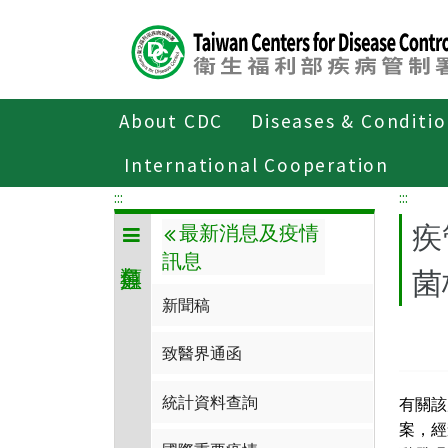
Center
block
ALT+C
About CDC
Diseases & Conditi
Home
傳染病與防疫專題
傳染病介
International Cooperation
:::
:::
疾
最新消息及疫情
訊息
菌
新聞稿
致醫界通函
統計資料查詢
有關該
案，經