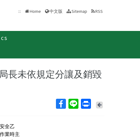
中文版
:::
Home
Sitemap
RSS
ics
新聞稿
局長未依規定分讓及銷毀
Back
安全乙
作業時主