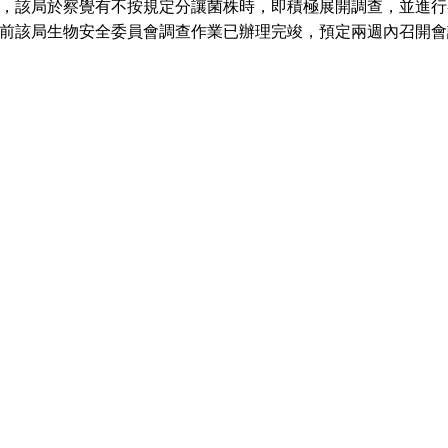
，該局於察覺有不按規定分讓菌株時，即積極展開調查，並進行
前該局生物安全委員會調查作業已辦理完竣，預定兩週內召開會