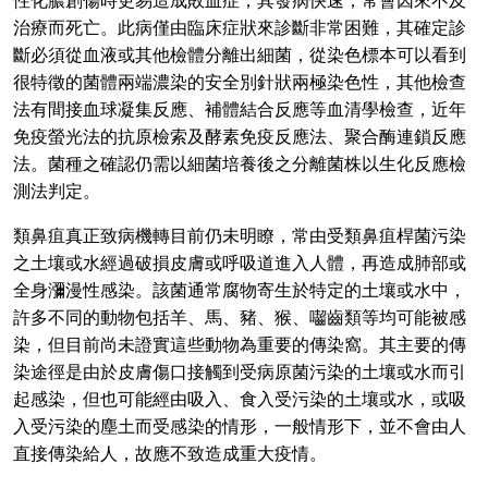
治療而死亡。此病僅由臨床症狀來診斷非常困難，其確定診
斷必須從血液或其他檢體分離出細菌，從染色標本可以看到
很特徵的菌體兩端濃染的安全別針狀兩極染色性，其他檢查
法有間接血球凝集反應、補體結合反應等血清學檢查，近年
免疫螢光法的抗原檢索及酵素免疫反應法、聚合酶連鎖反應
法。菌種之確認仍需以細菌培養後之分離菌株以生化反應檢
測法判定。
類鼻疽真正致病機轉目前仍未明瞭，常由受類鼻疽桿菌污染
之土壤或水經過破損皮膚或呼吸道進入人體，再造成肺部或
全身瀰漫性感染。該菌通常腐物寄生於特定的土壤或水中，
許多不同的動物包括羊、馬、豬、猴、囓齒類等均可能被感
染，但目前尚未證實這些動物為重要的傳染窩。其主要的傳
染途徑是由於皮膚傷口接觸到受病原菌污染的土壤或水而引
起感染，但也可能經由吸入、食入受污染的土壤或水，或吸
入受污染的塵土而受感染的情形，一般情形下，並不會由人
直接傳染給人，故應不致造成重大疫情。