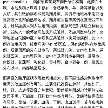
pseudomallei），屬假單孢菌屬革蘭氏陰性桿菌，此菌在土
壤、水池及積水環境中存在，會感染馬、羊、豬等動物以及
人類，其引致的病名即稱為類鼻疽。其流行地域為東南亞地
區及澳洲北部的熱帶地域。類鼻疽的臨床案例在臺灣並不常
見，雖然該病未列入法定傳染病，但該局已對其建立檢驗技
術，並納入一般傳染病監測系統通報。依該局歷年統計，台
灣地區自民國89至93年類鼻疽共通報57例疑似病例，其中35
例為確定病例，確定病例中有2例死亡，所有病例均為散發病
例。通報個案的分布縣市為：高雄縣九例、台南市七例、屏
東縣五例、台南縣四例，台中市及高雄市各兩例，基隆市、
南投縣、花蓮縣、彰化縣、雲林縣、台中縣各一例，個案之
分布以中、南部地區居多。
類鼻疽的臨床症狀表現差異相當大，從不顯性感染到致命率
極高的敗血症都有可能。主要侵犯器官在肺部，其他如肝、
脾、腎、皮膚等器官亦常受犯。潛伏期常因感染時期無法確
定而不明，可能從二日到數十年都有可能。發病時臨床症狀
有惡寒、發熱、咳嗽、血痰、下痢、出血斑等，若有皮膚急
性化膿創傷時更易造成敗血症，其發病快速，常會因來不及