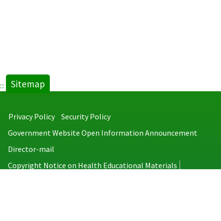
Sitemap
:::
Privacy Policy
Security Policy
Government Website Open Information Announcement
Director-mail
Copyright Notice on Health Educational Materials
Taiwan Centers for Disease Control
No.6, Linsen S. Rd., Jhongjheng District, Taipei City 100008, Taiwan
(R.O.C.)
MAP