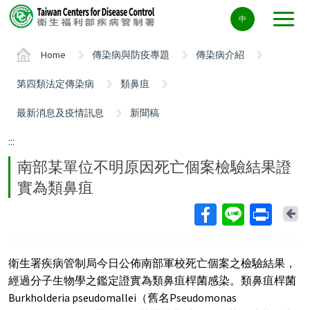
Center
中
block
ALT+C
Home
傳染病與防疫專題
傳染病介紹
第四類法定傳染病
類鼻疽
最新消息及疫情訊息
新聞稿
:::
南部某單位不明原因死亡個案檢驗結果證
實為類鼻疽
Ba
衛生署疾病管制局今日公佈南部軍校死亡個案之檢驗結果，
經過分子生物學之鑑定證實為類鼻疽桿菌感染。類鼻疽桿菌
Burkholderia pseudomallei（舊名Pseudomonas