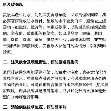
疽及破傷風
災後易產生污水、污泥或災害廢棄物，民眾清理家園時，務
必穿著雨鞋或防水長靴、配戴防水手套及口罩，避免被生鏽
器物（如鐵釘、鐵片等）刺傷或割傷，以防感染鉤端螺旋體
病、類鼻疽、破傷風等傳染病。如出現發燒、頭痛、肌肉
痛、腹痛、腹瀉、黃疸、倦怠等症狀，請儘速就醫，並主動
告知醫師相關接觸史、受傷原因及傷口污染情形，以利醫師
診療。
二、注意飲食及環境衛生，預防腸道傳染病
豪雨後飲用水可能受到汙染，若蓄水池淹水，應確實清洗消
毒後再蓄水，並徹底煮沸後才可飲用；泡過水或解凍過久的
食物請勿食用。可購買市售含氯漂白水並稀釋100倍，擦拭居
家環境，廚具及餐具應煮沸消毒，或以10公升清水加40毫升
漂白水稀釋進行消毒。
三、清除病媒蚊孳生源，預防登革熱