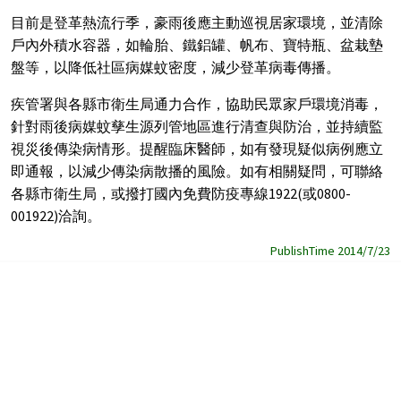
目前是登革熱流行季，豪雨後應主動巡視居家環境，並清除
戶內外積水容器，如輪胎、鐵鋁罐、帆布、寶特瓶、盆栽墊
盤等，以降低社區病媒蚊密度，減少登革病毒傳播。
疾管署與各縣市衛生局通力合作，協助民眾家戶環境消毒，
針對雨後病媒蚊孳生源列管地區進行清查與防治，並持續監
視災後傳染病情形。提醒臨床醫師，如有發現疑似病例應立
即通報，以減少傳染病散播的風險。如有相關疑問，可聯絡
各縣市衛生局，或撥打國內免費防疫專線1922(或0800-
001922)洽詢。
PublishTime 2014/7/23