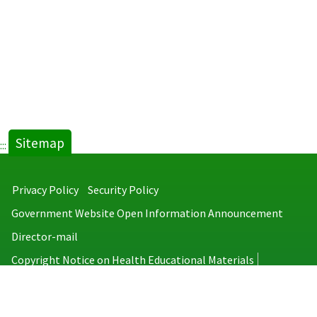
Sitemap
:::
Privacy Policy
Security Policy
Government Website Open Information Announcement
Director-mail
Copyright Notice on Health Educational Materials
Taiwan Centers for Disease Control
No.6, Linsen S. Rd., Jhongjheng District, Taipei City 100008, Taiwan