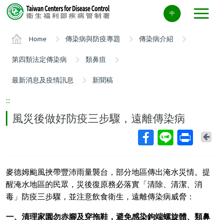
Center
中
block
ALT+C
Home
傳染病與防疫專題
傳染病介紹
第四類法定傳染病
類鼻疽
最新消息及疫情訊息
新聞稿
:::
風災後做好防疫三步驟，遠離傳染病
Ba
麥德姆颱風挾帶豐沛雨量襲台，部分地區傳出淹水災情。提
醒淹水地區的民眾，災後復原務必落實「清除、清潔、消
毒」防疫三步驟，並注意飲食衛生，遠離傳染病威脅：
一、清理家園勿赤腳及穿拖鞋，避免感染鉤端螺旋體、類鼻