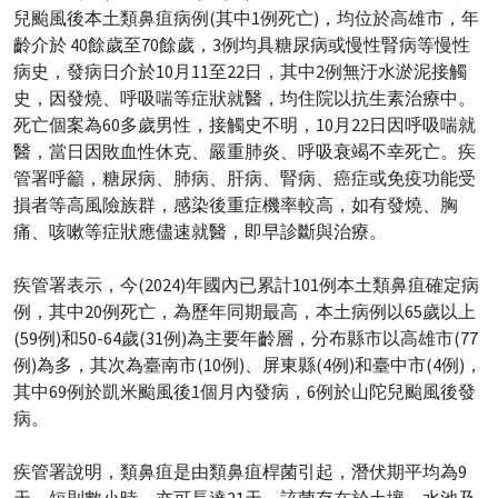
兒颱風後本土類鼻疽病例(其中1例死亡)，均位於高雄市，年
齡介於 40餘歲至70餘歲，3例均具糖尿病或慢性腎病等慢性
病史，發病日介於10月11至22日，其中2例無汙水淤泥接觸
史，因發燒、呼吸喘等症狀就醫，均住院以抗生素治療中。
死亡個案為60多歲男性，接觸史不明，10月22日因呼吸喘就
醫，當日因敗血性休克、嚴重肺炎、呼吸衰竭不幸死亡。疾
管署呼籲，糖尿病、肺病、肝病、腎病、癌症或免疫功能受
損者等高風險族群，感染後重症機率較高，如有發燒、胸
痛、咳嗽等症狀應儘速就醫，即早診斷與治療。
疾管署表示，今(2024)年國內已累計101例本土類鼻疽確定病
例，其中20例死亡，為歷年同期最高，本土病例以65歲以上
(59例)和50-64歲(31例)為主要年齡層，分布縣市以高雄市(77
例)為多，其次為臺南市(10例)、屏東縣(4例)和臺中市(4例)，
其中69例於凱米颱風後1個月內發病，6例於山陀兒颱風後發
病。
疾管署說明，類鼻疽是由類鼻疽桿菌引起，潛伏期平均為9
天，短則數小時，亦可長達21天，該菌存在於土壤、水池及