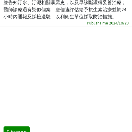
並告知汙水、汙泥相關暴露史，以及早診斷獲得妥善治療；
醫師診療遇有疑似個案，應儘速評估給予抗生素治療並於24
小時內通報及採檢送驗，以利衛生單位採取防治措施。
PublishTime 2024/10/29