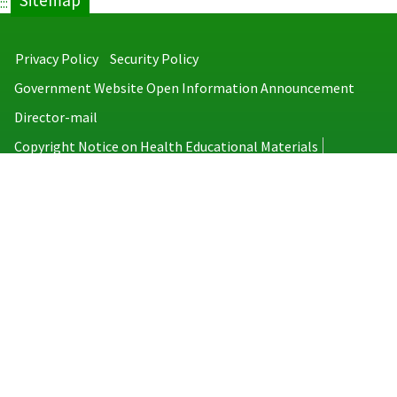
Sitemap
:::
Privacy Policy
Security Policy
Government Website Open Information Announcement
Director-mail
Copyright Notice on Health Educational Materials
Taiwan Centers for Disease Control
No.6, Linsen S. Rd., Jhongjheng District, Taipei City 100008, Taiwan
(R.O.C.)
MAP
TEL：886-2-2395-9825
Copyright © 2026 Taiwan Centers for Disease Control. All rights reserved.