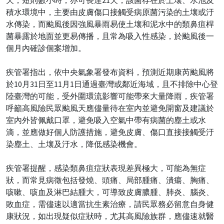
積水環境中，主要由皮膚傷口接觸受病原菌污染的土壤或汙
水傳染，而颱風後因強風暴雨易使土壤和泥水中的類鼻疽桿
菌暴露於地面並更易傳播，且常為吸入性感染，於颱風後一
個月內確診個案增加。
疾管署指出，依中央氣象署發布資料，預測近期康芮颱風將
於10月31日至11月1日通過臺灣或鄰近海域，且不排除中心登
陸臺灣的可能，受外圍環流影響可能帶來大量降雨，疾管署
呼籲高風險民眾颱風天應儘量待在室內並避免開窗及建議於
室內外皆佩戴口罩，避免吸入空氣中帶有病菌的塵土或水
滴，並應做好個人防護措施，避免皮膚、傷口直接接觸受汙
染塵土、土壤及汙水，降低感染機會。
疾管署提醒，感染類鼻疽症狀表現差異極大，可能為無症
狀，而常見病徵包括發燒、頭痛、局部腫痛、潰瘍、胸痛、
咳嗽、咳血及淋巴結腫大，可導致皮膚膿腫、肺炎、腦炎、
敗血症，需儘速以適當抗生素治療，請民眾務必留意自身健
康狀況，如出現疑似症狀時，尤其高風險族群，應儘速就醫