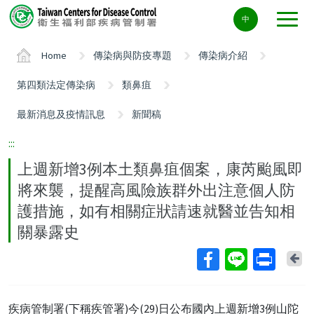
Center
中
block
ALT+C
Home
傳染病與防疫專題
傳染病介紹
第四類法定傳染病
類鼻疽
最新消息及疫情訊息
新聞稿
:::
上週新增3例本土類鼻疽個案，康芮颱風即
將來襲，提醒高風險族群外出注意個人防
護措施，如有相關症狀請速就醫並告知相
關暴露史
Ba
疾病管制署(下稱疾管署)今(29)日公布國內上週新增3例山陀