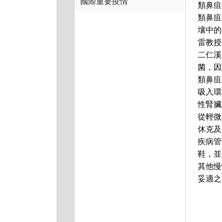
國際重要疫情
類鼻疽
類鼻疽
壤中的
雷教授
二仁溪
菌，因
類鼻疽
吸入環
性腎臟
從輕微
休克及
疾病管
鞋，並
其他慢
妥適之