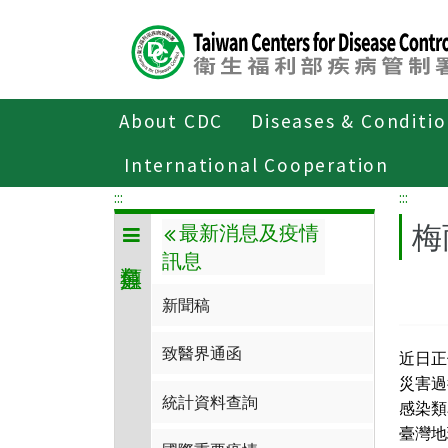
Center
block
ALT+C
About CDC
Diseases & Conditi
Home
傳染病與防疫專題
傳染病介
International Cooperation
:::
:::
梅
最新消息及疫情
訊息
新聞稿
致醫界通函
近日正
災害過
統計資料查詢
感染類
臺灣地