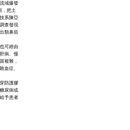
溪流域爆發
雨，把土
技系陳亞
調查發現
出類鼻疽
也可經由
肝病、慢
當複雜，
敗血症、
穿防護膠
糖尿病或
給予患者