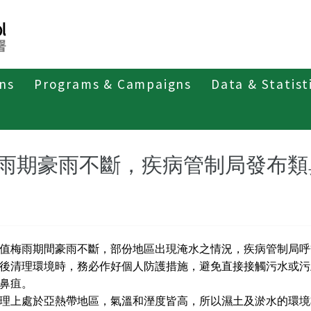
ons
Programs & Campaigns
Data & Statist
紹
第四類法定傳染病
類鼻疽
最新消息及疫情訊息
雨期豪雨不斷，疾病管制局發布類
值梅雨期間豪雨不斷，部份地區出現淹水之情況，疾病管制局呼
後清理環境時，務必作好個人防護措施，避免直接接觸污水或污
鼻疽。
理上處於亞熱帶地區，氣溫和溼度皆高，所以濕土及淤水的環境