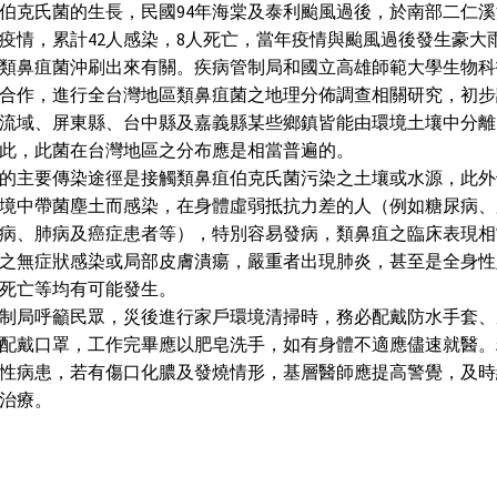
伯克氏菌的生長，民國94年海棠及泰利颱風過後，於南部二仁
疫情，累計42人感染，8人死亡，當年疫情與颱風過後發生豪大
類鼻疽菌沖刷出來有關。疾病管制局和國立高雄師範大學生物科
合作，進行全台灣地區類鼻疽菌之地理分佈調查相關研究，初步
流域、屏東縣、台中縣及嘉義縣某些鄉鎮皆能由環境土壤中分離
此，此菌在台灣地區之分布應是相當普遍的。
的主要傳染途徑是接觸類鼻疽伯克氏菌污染之土壤或水源，此外
境中帶菌塵土而感染，在身體虛弱抵抗力差的人（例如糖尿病、
病、肺病及癌症患者等），特別容易發病，類鼻疽之臨床表現相
之無症狀感染或局部皮膚潰瘍，嚴重者出現肺炎，甚至是全身性
死亡等均有可能發生。
制局呼籲民眾，災後進行家戶環境清掃時，務必配戴防水手套、
配戴口罩，工作完畢應以肥皂洗手，如有身體不適應儘速就醫。
性病患，若有傷口化膿及發燒情形，基層醫師應提高警覺，及時
治療。