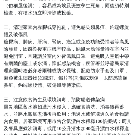
（俗稱屋後溝），容易成為埃及斑蚊孳生死角，雨後須特別
檢查，有積水須立即清除或投藥。
二、清理家園勿赤腳或穿拖鞋，避免感染類鼻疽、鉤端螺旋
體及破傷風
糖尿病、肺病、肝病、腎病、癌症或免疫功能受損者等高風
險族群，因感染後重症機率較高，颱風天應儘量待在室內並
避免開窗，且建議於室內外皆佩戴口罩，避免吸入空氣中帶
有病菌的塵土或水滴，降低感染機會，疾管署並呼籲民眾清
理家園時務必穿著雨鞋或防水長靴、配戴防水手套及口罩，
避免被生鏽器物(如鐵釘、鐵片等)刺傷或割傷，以防感染類
鼻疽、鉤端螺旋體、破傷風等傳染病。
三、注意飲食衛生及環境消毒，預防腸道傳染病
風災地區蓄水池如遭污水侵入，應確實清洗、消毒後再蓄
水，並將水澈底煮沸後再飲用；泡過水或解凍過久的食物請
勿食用。居家環境可用市售含氯漂白水稀釋100倍擦拭；廚具
及餐具應煮沸消毒，或用10公升清水加40毫升漂白水稀釋進