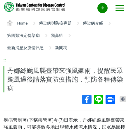
Center
中
block
ALT+C
Home
傳染病與防疫專題
傳染病介紹
第四類法定傳染病
類鼻疽
最新消息及疫情訊息
新聞稿
:::
丹娜絲颱風襲臺帶來強風豪雨，提醒民眾
颱風過後請落實防疫措施，預防各種傳染
病
Ba
疾病管制署(下稱疾管署)今(7)日表示，丹娜絲颱風襲臺帶來
強風豪雨，可能導致多地出現積水或淹水情況，民眾易因接