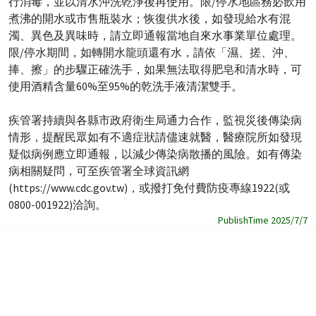
行消毒，並以清水沖洗乾淨後再使用。限/停水地區務必飲用
煮沸的開水或市售瓶裝水；恢復供水後，如發現給水有混
濁、異色及異味時，請立即通報當地自來水事業單位處理。
限/停水期間，如轉開水龍頭還有水，請依「濕、搓、沖、
捧、擦」的步驟正確洗手，如果無法取得肥皂和清水時，可
使用酒精含量60%至95%的乾洗手液清潔雙手。
疾管署持續與各縣市政府衛生局通力合作，監視災後傳染病
情形，提醒民眾如有不適症狀請儘速就醫，醫療院所如發現
疑似病例應立即通報，以減少傳染病散播的風險。如有傳染
病相關疑問，可至疾管署全球資訊網
(https://www.cdc.gov.tw)，或撥打免付費防疫專線1922(或
0800-001922)洽詢。
PublishTime 2025/7/7