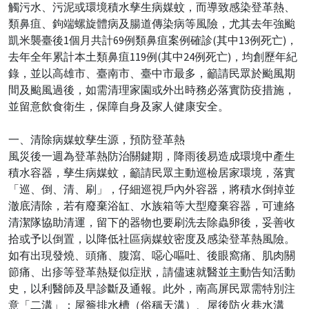
觸污水、污泥或環境積水孳生病媒蚊，而導致感染登革熱、
類鼻疽、鉤端螺旋體病及腸道傳染病等風險，尤其去年強颱
凱米襲臺後1個月共計69例類鼻疽案例確診(其中13例死亡)，
去年全年累計本土類鼻疽119例(其中24例死亡)，均創歷年紀
錄，並以高雄市、臺南市、臺中市最多，籲請民眾於颱風期
間及颱風過後，如需清理家園或外出時務必落實防疫措施，
並留意飲食衛生，保障自身及家人健康安全。
一、清除病媒蚊孳生源，預防登革熱
風災後一週為登革熱防治關鍵期，降雨後易造成環境中產生
積水容器，孳生病媒蚊，籲請民眾主動巡檢居家環境，落實
「巡、倒、清、刷」，仔細巡視戶內外容器，將積水倒掉並
澈底清除，若有廢棄浴缸、水族箱等大型廢棄容器，可連絡
清潔隊協助清運，留下的器物也要刷洗去除蟲卵後，妥善收
拾或予以倒置，以降低社區病媒蚊密度及感染登革熱風險。
如有出現發燒、頭痛、腹瀉、噁心嘔吐、後眼窩痛、肌肉關
節痛、出疹等登革熱疑似症狀，請儘速就醫並主動告知活動
史，以利醫師及早診斷及通報。此外，南高屏民眾需特別注
意「二溝」：屋簷排水槽（俗稱天溝）、屋後防火巷水溝