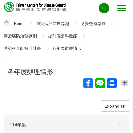
Center
中
block
ALT+C
Home
傳染病與防疫專題
應變整備專區
傳染病防治醫療網
提升感染科量能
感染科量能提升計畫
各年度辦理情形
:::
各年度辦理情形
Ba
Expand all
114年度