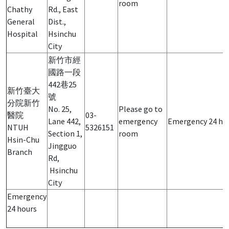
room
Chathy
Rd., East
General
Dist.,
Hospital
Hsinchu
City
新竹市經
國路一段
442巷25
新竹臺大
號
分院新竹
No. 25,
Please go to
醫院
03-
Lane 442,
emergency
Emergency 24 ho
NTUH
5326151
Section 1,
room
Hsin-Chu
Jingguo
Branch
Rd,
Hsinchu
City
Emergency
24 hours