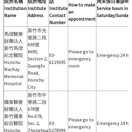
院所名稱
院所地址
話
周末假日看診時
How to make
Institution
Institute
Institute
Service hours in
an
Name
Address
Contact
Saturday/Sunday/
appointment
Number
新竹市光
馬偕醫療
復路二段
財團法人
690號
新竹馬偕
#690,
Please go to
紀念醫院
03-
Emergency 24 ho
Section 2,
emergency
Hsinchu
6119595
Guangfu
room
MacKay
Road,
Memorial
Hsinchu
Hospital
City
新竹市中
國泰醫療
華路二段
財團法人
678號
新竹國泰
No.678,
Please go to
綜合醫院
Sec. 2,
03-
Emergency 24 ho
emergency
Hsinchu
Zhonghua
5278999