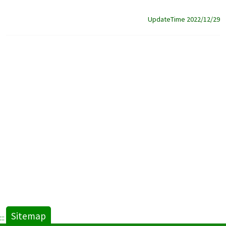
UpdateTime 2022/12/29
Sitemap
:::