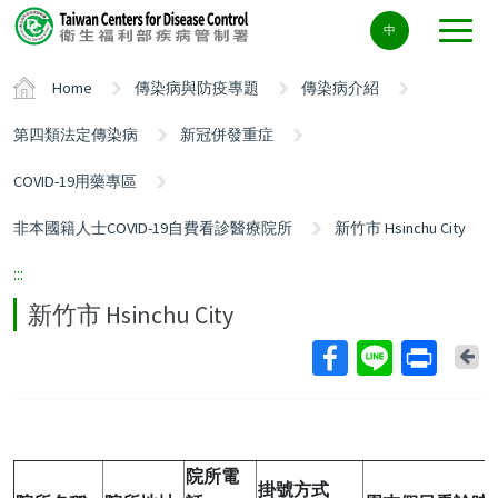
Center
中
block
ALT+C
Home
傳染病與防疫專題
傳染病介紹
第四類法定傳染病
新冠併發重症
COVID-19用藥專區
非本國籍人士COVID-19自費看診醫療院所
新竹市 Hsinchu City
:::
新竹市 Hsinchu City
Ba
院所電
掛號方式