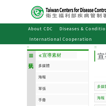
Center
block
ALT+C
About CDC
Diseases & Conditi
Home
傳染病與防疫專題
傳染病介紹
International Cooperation
:::
:::
宣
宣導素材
多媒體
海報
多媒
單張
海報
手冊