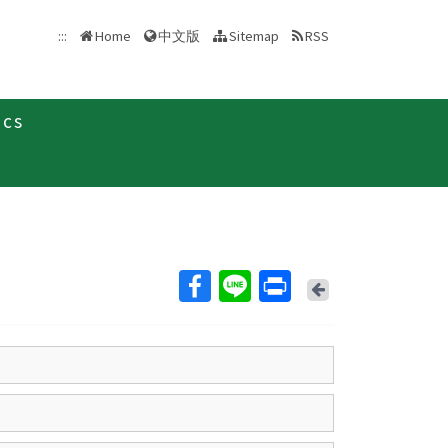
中文版
:::
Home
Sitemap
RSS
ics
Back