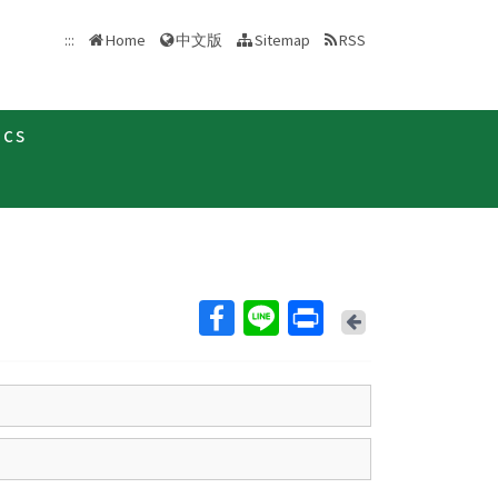
中文版
:::
Home
Sitemap
RSS
ics
Back