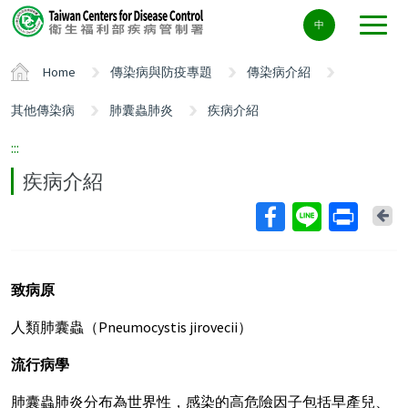
Center
中
block
ALT+C
Home
傳染病與防疫專題
傳染病介紹
其他傳染病
肺囊蟲肺炎
疾病介紹
:::
疾病介紹
Ba
致病原
人類肺囊蟲（Pneumocystis jirovecii）
流行病學
肺囊蟲肺炎分布為世界性，感染的高危險因子包括早產兒、