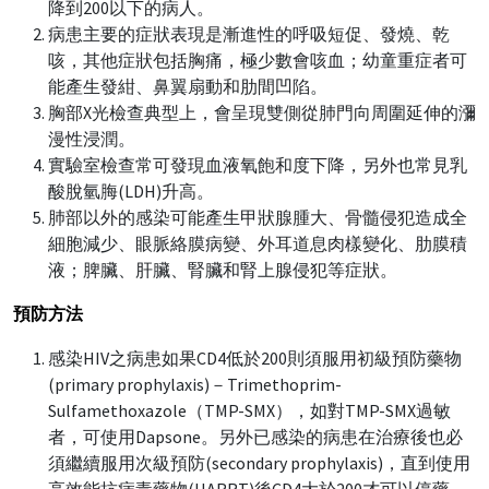
降到200以下的病人。
病患主要的症狀表現是漸進性的呼吸短促、發燒、乾
咳，其他症狀包括胸痛，極少數會咳血；幼童重症者可
能產生發紺、鼻翼扇動和肋間凹陷。
胸部X光檢查典型上，會呈現雙側從肺門向周圍延伸的瀰
漫性浸潤。
實驗室檢查常可發現血液氧飽和度下降，另外也常見乳
酸脫氫脢(LDH)升高。
肺部以外的感染可能產生甲狀腺腫大、骨髓侵犯造成全
細胞減少、眼脈絡膜病變、外耳道息肉樣變化、肋膜積
液；脾臟、肝臟、腎臟和腎上腺侵犯等症狀。
預防方法
感染HIV之病患如果CD4低於200則須服用初級預防藥物
(primary prophylaxis)－Trimethoprim-
Sulfamethoxazole（TMP-SMX），如對TMP-SMX過敏
者，可使用Dapsone。另外已感染的病患在治療後也必
須繼續服用次級預防(secondary prophylaxis)，直到使用
高效能抗病毒藥物(HARRT)後CD4大於200才可以停藥。