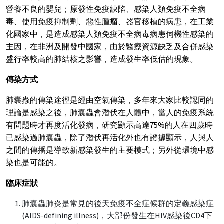
營養不良的嬰兒；原發性免疫缺陷、感染人類免疫不全病
毒、使用免疫抑制劑、惡性腫瘤、器官移植的病患，在工業
化國家中，是造成感染人類免疫不全病毒病患伺機性感染的
主因，在非洲及開發中國家，由於醫療資源缺乏及合併感染
盛行率較高的肺結核之影響，造成發生率低估的現象。
傳染方式
肺囊蟲的傳染途徑是經由空氣傳染，多年來大家比較認同的
理論是感染之後，肺囊蟲會潛伏在人體中，當人的免疫系統
有問題時才再度活化發病，研究顯示高達75%的人在四歲時
已感染過肺囊蟲，除了潛伏再活化外也有證據顯示，人與人
之間的傳播是導致新感染發生的主要模式；另外從環境中感
染也是可能的。
臨床症狀
肺囊蟲肺炎是常見的後天免疫不全症候群的定義感染症
(AIDS-defining illness)，大部份發生在HIV感染後CD4下