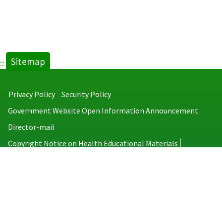
Sitemap
:::
Privacy Policy
Security Policy
Government Website Open Information Announcement
Director-mail
Copyright Notice on Health Educational Materials
Taiwan Centers for Disease Control
No.6, Linsen S. Rd., Jhongjheng District, Taipei City 100008, Taiwan
(R.O.C.)
MAP
TEL：886-2-2395-9825
Copyright © 2026 Taiwan Centers for Disease Control. All rights reserved.