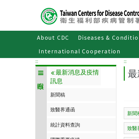
Center
block
ALT+C
About CDC
Diseases & Conditi
Home
傳染病與防疫專題
傳染病介紹
International Cooperation
:::
:::
最
最新消息及疫情
訊息
新聞稿
致醫界通函
新聞
統計資料查詢
致醫