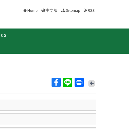
中文版
:::
Home
Sitemap
RSS
ics
Back