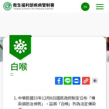
主
EN
要
內
容
區
ALT+C
白喉
:::
回
上
取
一
得
頁
中華民國33年12月6日國民政府制定公布「傳
短
染病防治條例」，茲將「白喉」列為法定傳染
網