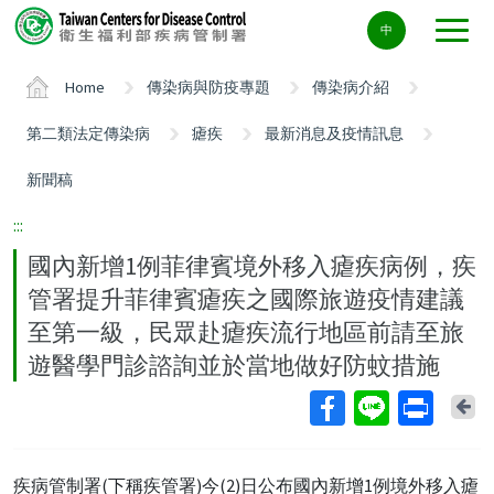
Center
中
block
ALT+C
Home
傳染病與防疫專題
傳染病介紹
第二類法定傳染病
瘧疾
最新消息及疫情訊息
新聞稿
:::
國內新增1例菲律賓境外移入瘧疾病例，疾
管署提升菲律賓瘧疾之國際旅遊疫情建議
至第一級，民眾赴瘧疾流行地區前請至旅
遊醫學門診諮詢並於當地做好防蚊措施
Ba
疾病管制署(下稱疾管署)今(2)日公布國內新增1例境外移入瘧