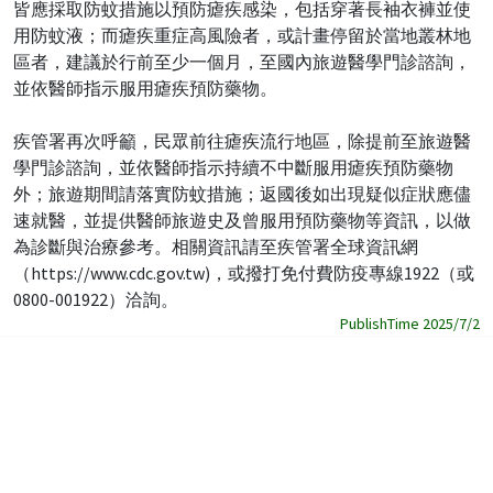
皆應採取防蚊措施以預防瘧疾感染，包括穿著長袖衣褲並使
用防蚊液；而瘧疾重症高風險者，或計畫停留於當地叢林地
區者，建議於行前至少一個月，至國內旅遊醫學門診諮詢，
並依醫師指示服用瘧疾預防藥物。
疾管署再次呼籲，民眾前往瘧疾流行地區，除提前至旅遊醫
學門診諮詢，並依醫師指示持續不中斷服用瘧疾預防藥物
外；旅遊期間請落實防蚊措施；返國後如出現疑似症狀應儘
速就醫，並提供醫師旅遊史及曾服用預防藥物等資訊，以做
為診斷與治療參考。相關資訊請至疾管署全球資訊網
（https://www.cdc.gov.tw)，或撥打免付費防疫專線1922（或
0800-001922）洽詢。
PublishTime 2025/7/2