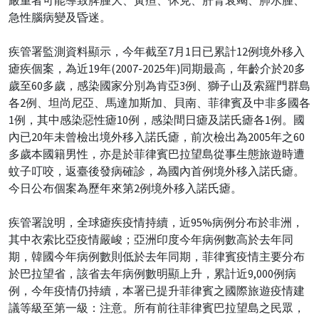
急性腦病變及昏迷。
疾管署監測資料顯示，今年截至7月1日已累計12例境外移入
瘧疾個案，為近19年(2007-2025年)同期最高，年齡介於20多
歲至60多歲，感染國家分別為肯亞3例、獅子山及索羅門群島
各2例、坦尚尼亞、馬達加斯加、貝南、菲律賓及中非多國各
1例，其中感染惡性瘧10例，感染間日瘧及諾氏瘧各1例。國
內已20年未曾檢出境外移入諾氏瘧，前次檢出為2005年之60
多歲本國籍男性，亦是於菲律賓巴拉望島從事生態旅遊時遭
蚊子叮咬，返臺後發病確診，為國內首例境外移入諾氏瘧。
今日公布個案為歷年來第2例境外移入諾氏瘧。
疾管署說明，全球瘧疾疫情持續，近95%病例分布於非洲，
其中衣索比亞疫情嚴峻；亞洲印度今年病例數高於去年同
期，韓國今年病例數則低於去年同期，菲律賓疫情主要分布
於巴拉望省，該省去年病例數明顯上升，累計近9,000例病
例，今年疫情仍持續，本署已提升菲律賓之國際旅遊疫情建
議等級至第一級：注意。所有前往菲律賓巴拉望島之民眾，