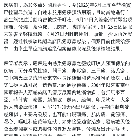
疾病例，為30多歲外國籍男性，今(2025)年6月上旬至菲律賓
巴拉望島旅遊，自述未服用瘧疾預防用藥，且於當地進行自
然生態旅遊活動時曾被蚊子叮咬。6月19日入境臺灣前即出現
頭痛、發燒、茶色尿、肌肉痛、嗜睡等症狀，6月25日因症狀
未改善至醫院就醫，6月27日因呼吸困難、頭暈、少尿再次就
醫，經通報檢驗確認為諾氏瘧原蟲感染，個案目前住院治療
中，由衛生單位持續追蹤個案健康狀況及後續檢驗結果。
疾管署表示，瘧疾是由感染瘧原蟲之瘧蚊叮咬人類而傳染的
疾病，可分為惡性瘧、間日瘧、卵形瘧、三日瘧、諾氏瘧；
其中諾氏瘧是流行於東南亞長尾獼猴和豬尾獼猴的瘧疾，由
諾氏瘧原蟲引起，透過當地的瘧蚊傳播，2004年以來東南亞
國家報告人類感染諾氏瘧原蟲案例逐漸增多，包括馬來西
亞、菲律賓、泰國、新加坡、越南、緬甸、印尼均有。大多
數人感染瘧疾後，可能於7-30天內出現症狀，早期症狀與流
感類似，主要為發燒，也可能出現頭痛、肌肉痛、關節痛、
噁心、嘔吐和疲倦等症狀，如未接受適當治療，發病數天後
會出現間歇性或週期性的畏寒及顫抖、發燒及出汗等症狀，
嚴重者可能導致脾腫大、黃疸、休克、肝腎衰竭、肺水腫、