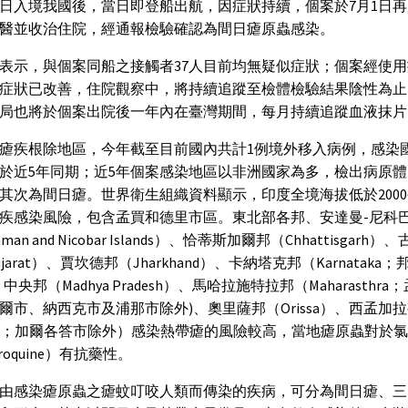
6日入境我國後，當日即登船出航，因症狀持續，個案於7月1日
醫並收治住院，經通報檢驗確認為間日瘧原蟲感染。
表示，與個案同船之接觸者37人目前均無疑似症狀；個案經使
症狀已改善，住院觀察中，將持續追蹤至檢體檢驗結果陰性為止
局也將於個案出院後一年內在臺灣期間，每月持續追蹤血液抹片
瘧疾根除地區，今年截至目前國內共計1例境外移入病例，感染
於近5年同期；近5年個案感染地區以非洲國家為多，檢出病原
其次為間日瘧。世界衛生組織資料顯示，印度全境海拔低於200
疾感染風險，包含孟買和德里市區。東北部各邦、安達曼-尼科
aman and Nicobar Islands）、恰蒂斯加爾邦（Chhattisgarh
jarat）、賈坎德邦（Jharkhand）、卡納塔克邦（Karnataka
中央邦（Madhya Pradesh）、馬哈拉施特拉邦（Maharasthr
爾市、納西克市及浦那市除外)、奧里薩邦（Orissa）、西孟加拉邦
gal；加爾各答市除外）感染熱帶瘧的風險較高，當地瘧原蟲對於
oroquine）有抗藥性。
由感染瘧原蟲之瘧蚊叮咬人類而傳染的疾病，可分為間日瘧、三