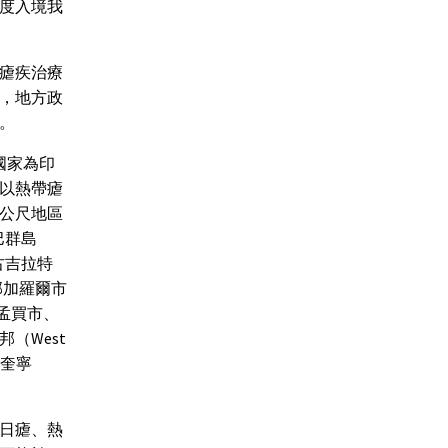
再度入境我
用瘧疾治療
，地方政
。
國家為印
體以熱帶瘧
0公尺地區
巴群島
）、古吉拉特
；邦加羅爾市
a；孟買市、
（West
氯奎寧
日瘧、熱