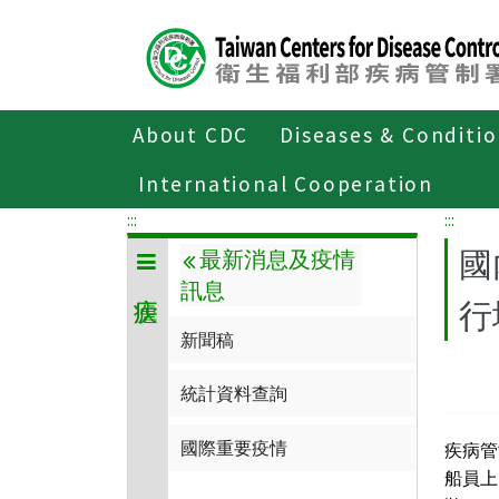
Center
block
ALT+C
About CDC
Diseases & Conditi
Home
傳染病與防疫專題
傳染病介
International Cooperation
:::
:::
國
最新消息及疫情
訊息
行
新聞稿
統計資料查詢
國際重要疫情
疾病管
船員上