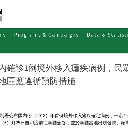
ons
Programs & Campaigns
Data & Statist
紹
第二類法定傳染病
瘧疾
最新消息及疫情訊息
新
內確診1例境外移入瘧疾病例，民
地區應遵循預防措施
制署公布國內今（2018）年首例境外移入瘧疾確定病例，一名4
（6）月25日自印度前往泰國曼谷，並於泰國當地出現發燒、頭