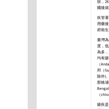
狀，2
國後就
疾管署
用藥後
府衛生
臺灣為
度，低
為多，
均有瘧
（And
邦（Gu
除外)、
那格浦
Ben
（chl
瘧疾是