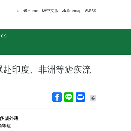
中文版
:::
Home
Sitemap
RSS
ics
聞稿
眾赴印度、非洲等瘧疾流
Back
0多歲外籍
痛等症