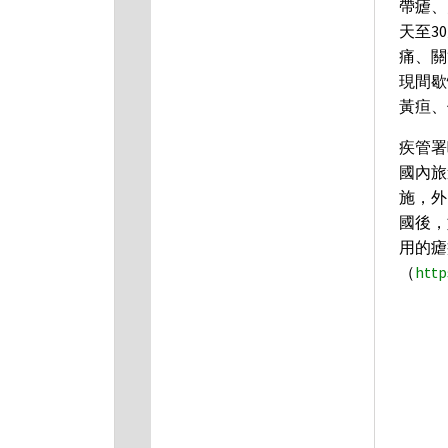
帶瘧、
天至3
痛、關
現間歇
黃疸、
疾管署
國內旅
施，外
國後，
用的瘧
（
http