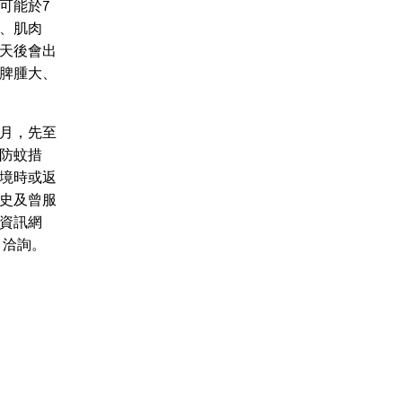
可能於7
痛、肌肉
天後會出
脾腫大、
月，先至
防蚊措
境時或返
史及曾服
資訊網
2）洽詢。