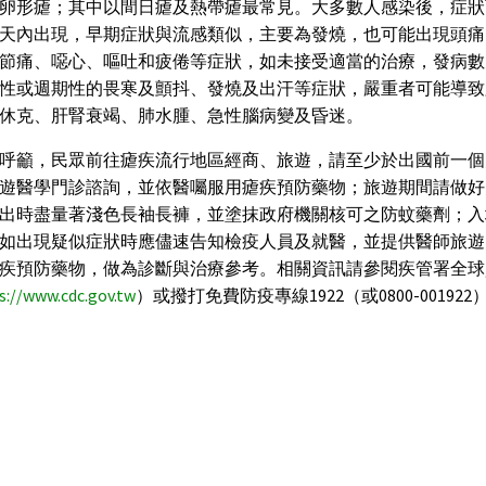
卵形瘧；其中以間日瘧及熱帶瘧最常見。大多數人感染後，症狀
0天內出現，早期症狀與流感類似，主要為發燒，也可能出現頭
節痛、噁心、嘔吐和疲倦等症狀，如未接受適當的治療，發病數
性或週期性的畏寒及顫抖、發燒及出汗等症狀，嚴重者可能導致
休克、肝腎衰竭、肺水腫、急性腦病變及昏迷。
呼籲，民眾前往瘧疾流行地區經商、旅遊，請至少於出國前一個
遊醫學門診諮詢，並依醫囑服用瘧疾預防藥物；旅遊期間請做好
出時盡量著淺色長袖長褲，並塗抹政府機關核可之防蚊藥劑；入
如出現疑似症狀時應儘速告知檢疫人員及就醫，並提供醫師旅遊
疾預防藥物，做為診斷與治療參考。相關資訊請參閱疾管署全球
s://www.cdc.gov.tw
）或撥打免費防疫專線1922（或0800-00192