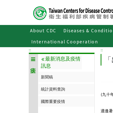
Center
block
ALT+C
About CDC
Diseases & Conditi
Home
傳染病與防疫專題
傳染病介
International Cooperation
:::
:::
「
最新消息及疫情
訊息
新聞稿
統計資料查詢
(九十
國際重要疫情
適逢暑