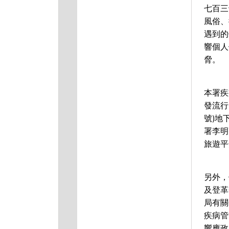
七百三
風俗、
遇到的
響個人
脅。
本署疾
發流行
號)地
署李明
旅遊平
另外，
及登革
局有關
疾病管
響應政