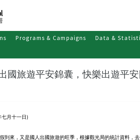
ons
Programs & Campaigns
Data & Statist
紹
第二類法定傳染病
瘧疾
最新消息及疫情訊息
新
出國旅遊平安錦囊，快樂出遊平安
年七月十一日)
假到來，又是國人出國旅遊的旺季，根據觀光局的統計資料，去