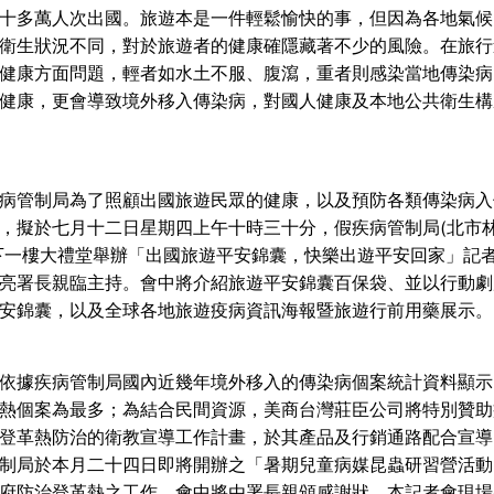
十多萬人次出國。旅遊本是一件輕鬆愉快的事，但因為各地氣候
衛生狀況不同，對於旅遊者的健康確隱藏著不少的風險。在旅行
健康方面問題，輕者如水土不服、腹瀉，重者則感染當地傳染病
健康，更會導致境外移入傳染病，對國人健康及本地公共衛生構
病管制局為了照顧出國旅遊民眾的健康，以及預防各類傳染病入
，擬於七月十二日星期四上午十時三十分，假疾病管制局(北市林
下一樓大禮堂舉辦「出國旅遊平安錦囊，快樂出遊平安回家」記
亮署長親臨主持。會中將介紹旅遊平安錦囊百保袋、並以行動劇
安錦囊，以及全球各地旅遊疫病資訊海報暨旅遊行前用藥展示。
依據疾病管制局國內近幾年境外移入的傳染病個案統計資料顯示
熱個案為最多；為結合民間資源，美商台灣莊臣公司將特別贊助
登革熱防治的衛教宣導工作計畫，於其產品及行銷通路配合宣導
制局於本月二十四日即將開辦之「暑期兒童病媒昆蟲研習營活動
府防治登革熱之工作，會中將由署長親頒感謝狀。本記者會現場