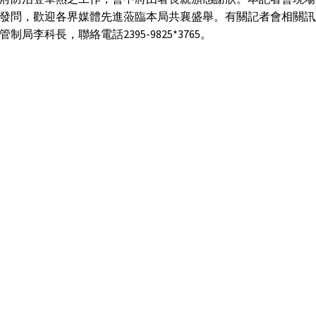
發問，歡迎各界媒體先進蒞臨本局共襄盛舉。有關記者會相關訊
制局李科長，聯絡電話2395-9825*3765。