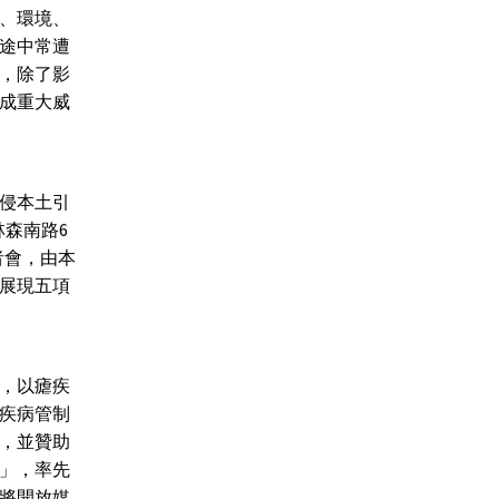
、環境、
途中常遭
，除了影
成重大威
侵本土引
森南路6
者會，由本
展現五項
，以瘧疾
疾病管制
，並贊助
」，率先
將開放媒