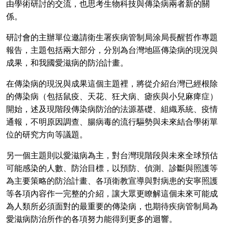
由學術研討的交流，也思考生物科技與傳染病兩者新的關
係。
研討會的主辦單位邀請衛生署疾病管制局涂局長醒哲作專題
報告，主題包括兩大部分，分別為台灣地區傳染病的現況與
成果，和我國愛滋病的防治計畫。
在傳染病的現況與成果這個主題裡，將從介紹台灣已經根除
的傳染病（包括鼠疫、天花、狂犬病、瘧疾與小兒麻痺症）
開始，述及現階段傳染病防治的法源基礎、組織系統、疫情
通報，不明原因調查、腸病毒的流行驅勢與未來結合學術單
位的研究方向等議題。
另一個主題則以愛滋病為主，對台灣現階段與未來全球預估
可能感染的人數、防治目標，以預防、偵測、診斷與照護等
為主要策略的防治計畫、各項衛教宣導與對病患的安寧照護
等各項內容作一完整的介紹，讓大眾更瞭解這個未來可能成
為人類所必須面對的最重要的傳染病，也期待疾病管制局為
愛滋病防治所作的各項努力能得到更多的迴響。