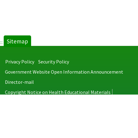
Sitemap
:::
Privacy Policy
Security Policy
Government Website Open Information Announcement
Director-mail
Copyright Notice on Health Educational Materials
Taiwan Centers for Disease Control
No.6, Linsen S. Rd., Jhongjheng District, Taipei City 100008, Taiwan
(R.O.C.)
MAP
TEL：886-2-2395-9825