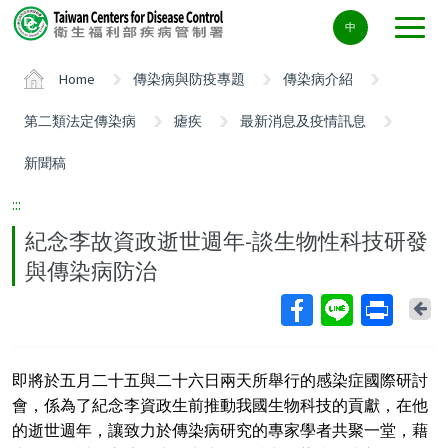
Center
中
block
ALT+C
Home
傳染病與防疫專題
傳染病介紹
第二類法定傳染病
瘧疾
最新消息及疫情訊息
新聞稿
:::
紀念李故資政逝世週年-談生物性科技研發
與傳染病防治
Ba
即將於五月二十五與二十六日兩天所舉行的感染症國際研討
會，係為了紀念李資政生前推動我國生物科技的貢獻，在他
的逝世週年，讓致力於傳染病研究的專家學者共聚一堂，藉