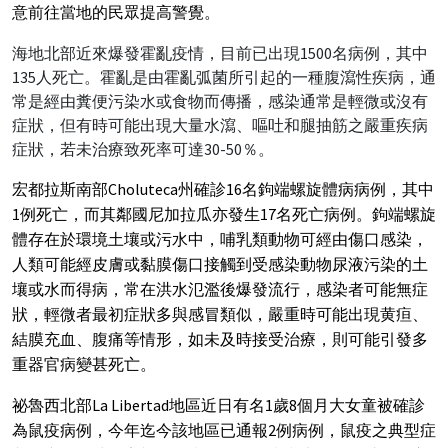
意前往當地的民眾提高警覺。
海地北部近來爆發霍亂疫情，目前已出現1500名病例，其中
135人死亡。霍亂是由霍亂弧菌所引起的一種腹瀉性疾病，通
常是經由糞便污染水或食物而傳播，感染通常是輕微或沒有
症狀，但有時可能出現大量水瀉、嘔吐和腿抽筋之嚴重疾病
症狀，若未治療致死率可達30-50％。
宏都拉斯南部Choluteca州確診16名鉤端螺旋體病病例，其中
1例死亡，而其鄰國尼加拉瓜亦發生17名死亡病例。鉤端螺旋
體存在於環境土壤或污水中，哺乳類動物可經由傷口感染，
人類可能經皮膚或黏膜傷口接觸到受感染動物尿液污染的土
壤或水而得病，常在洪水氾濫後爆發流行，感染者可能無症
狀，輕微者最初症狀多與感冒類似，嚴重時可能出現黄疸、
結膜充血、腹痛等情形，如未及時接受治療，則可能引發多
重器官病變甚死亡。
祕魯西北部La Libertad地區近日有名1歲8個月大女童被確診
為鼠疫病例，今年迄今該地區已通報2例病例，鼠疫之典型症