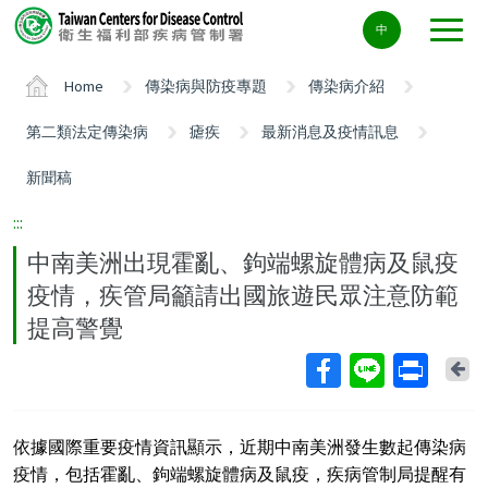
Center
中
block
ALT+C
Home
傳染病與防疫專題
傳染病介紹
第二類法定傳染病
瘧疾
最新消息及疫情訊息
新聞稿
:::
中南美洲出現霍亂、鉤端螺旋體病及鼠疫
疫情，疾管局籲請出國旅遊民眾注意防範
提高警覺
Ba
依據國際重要疫情資訊顯示，近期中南美洲發生數起傳染病
疫情，包括霍亂、鉤端螺旋體病及鼠疫，疾病管制局提醒有