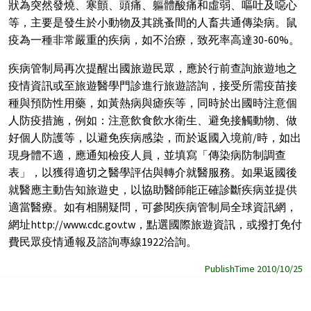
狀為突然發燒、寒顫、頭痛、軀體酸痛和虛弱、嘔吐及噁心
等，主要是發生於小動物及其跳蚤間的人畜共通傳染病。鼠
疫為一種非常嚴重的疾病，如不治療，致死率高達30-60%。
疾病管制局再次提醒出國旅遊民眾，應於行前查詢旅遊地之
疫情資訊或至旅遊醫學門診進行旅遊諮詢，接受所需疫苗接
種與預防性用藥，如黃熱病與瘧疾等，同時於出國時注意個
人防疫措施，例如：注意飲食飲水衛生、避免接觸動物、做
好個人防護等，以避免疾病感染，而於返國入境前/時，如出
現身體不適，應通知檢疫人員，並填寫「傳染病防制調查
表」，以獲得適切之醫學評估與轉介就醫服務。如果返國後
就醫應主動告知旅遊史，以協助醫師能正確診斷疾病並提供
適當醫療。如有相關疑問，可參閱疾病管制局全球資訊網，
網址http://www.cdc.gov.tw，點選國際旅遊資訊，或撥打免付
費民眾疫情通報及諮詢專線1922洽詢。
PublishTime 2010/10/25