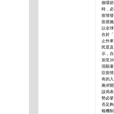
個環節
時，必
疫情發
疫措施
以全球
在於「
止外來
民眾及
示，自
加至2
現顯著
症疫情
有的入
兩岸開
該局表
勢必鞏
否足夠
報機制