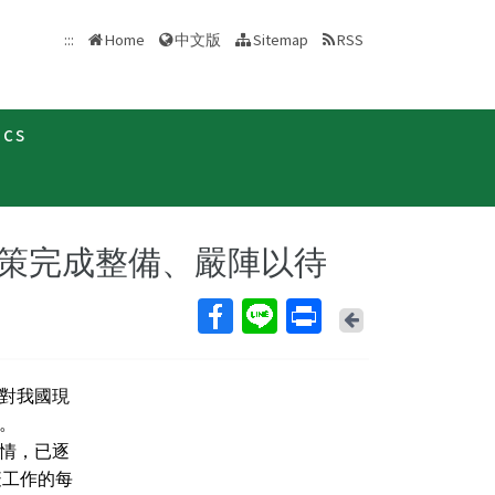
中文版
:::
Home
Sitemap
RSS
ics
聞稿
策完成整備、嚴陣以待
Back
對我國現
。
情，已逐
疫工作的每