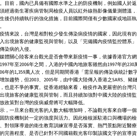
。目前，國內已具備有國際水準之上的防疫機制，例如國人於返
須經過衛生署疾病管制局檢疫人員以紅外線熱影像儀量測體溫，就
生後仍持續執行的強化措施，目前國際間僅有少數國家或地區執
。
疫情來說，台灣是相對較少發生傳染病疫情的國家，因此現有的
入出境旅客的健康監視與管制」以及「完備國內疫情監控體系」
傳染病的入侵。
媒體關心陸客來台觀光是否會帶來新疫情一事，依據香港官方網
1997年至2006年之間，入港的中國內地旅客雖然由1997年的23
006年的1,359萬人次，但是同期間香港「需呈報的傳染病統計數
增加趨勢，但2003、2005年，由中國大陸傳入香港之SARS、豬
，也是不爭的事實。從香港經驗來看，檢疫作為更嚴密的台灣只
出境旅客的健康監視與管制，而且持續加強對中國大陸的疫情監
放政策對台灣的疫病威脅將可大幅降低。
示，一旦來台觀光客的人數大幅增加時，不論觀光客來自哪一個
固防疫機制於一定的強度與活力。因此檢核派駐港口與機場的檢
、對領隊導遊的衛生教育訓練宣導是否落實、熱門景點附近醫療
的完善程度、是否已針對不同國籍觀光客印製該國文字的宣導資