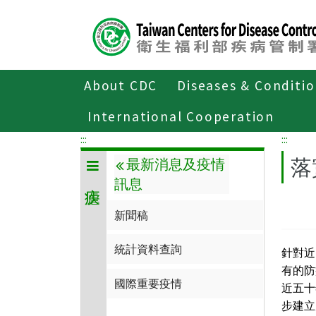
Center
block
ALT+C
About CDC
Diseases & Conditi
Home
傳染病與防疫專題
傳染病介
International Cooperation
:::
:::
落
最新消息及疫情
訊息
新聞稿
統計資料查詢
針對近
有的防
國際重要疫情
近五十
步建立