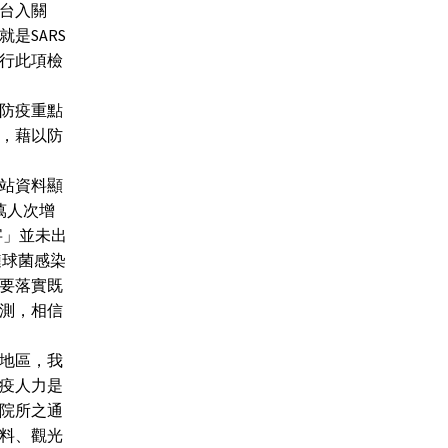
台入關
是SARS
行此項檢
防疫重點
，藉以防
站資料顯
0萬人次增
字」並未出
鏈球菌感染
要落實既
測，相信
地區，我
疫人力是
院所之通
料、觀光