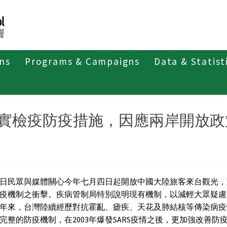
ons
Programs & Campaigns
Data & Statist
紹
第二類法定傳染病
瘧疾
最新消息及疫情訊息
新
實檢疫防疫措施，因應兩岸開放政
日民眾與媒體關心今年七月四日起開放中國大陸旅客來台觀光，
疫機制之衝擊。疾病管制局特別說明現有機制，以減輕大眾疑慮
年來，台灣陸續經歷對抗霍亂、瘧疾、天花及肺結核等傳染病疫
完整的防疫機制，在2003年爆發SARS疫情之後，更加強改善防