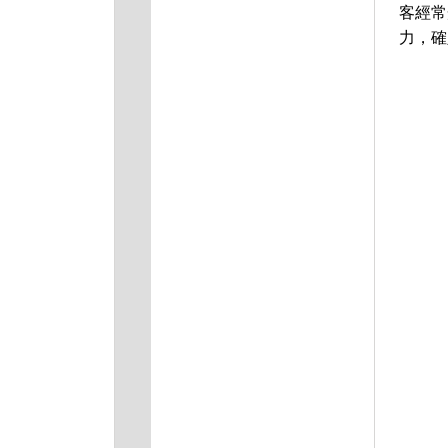
客經常
力，確