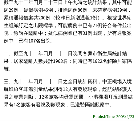
截至九十二年四月二十三日上午九時之統計結果，其中可能
病29例，疑似病例46例，排除病例86例，未確定病例39例，
累積通報個案共200例（較昨日新增通報1例）。根據世界衛
生組織訂定之出院標準，可能病例中已有21例符合條件並出
院，餘尚在隔離中；疑似病例業已有31例出院，所有通報案
例中，已有107名出院。
二、截至九十二年四月二十二日晚間各縣市衛生局統計結
果，居家隔離人數共計1963名；同時已有1622名解除居家隔
離。
三、九十二年四月二十二日之全日統計資料，中正機場入境
航班旅客耳溫測量結果測得12人有發燒現象，經航站醫護人
員之專業判斷， 12名旅客均毋需送醫。小港機場耳溫測量結
果有1名旅客有發燒及嗽現象，已送醫隔離觀察中。
PublishTime 2003/4/23