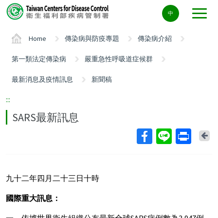
Center
中
block
ALT+C
Home
傳染病與防疫專題
傳染病介紹
第一類法定傳染病
嚴重急性呼吸道症候群
最新消息及疫情訊息
新聞稿
:::
SARS最新訊息
Ba
九十二年四月二十三日十時
國際重大訊息：
一、依據世界衛生組織公布最新全球SARS病例數為3,947例，