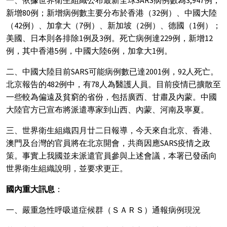
新增80例；新增病例數主要分布於香港（32例）、中國大陸
（42例）、加拿大（7例）、新加坡（2例）、德國（1例）；
美國、日本則各排除1例及3例。死亡病例達229例，新增12
例，其中香港5例，中國大陸6例，加拿大1例。
二、中國大陸目前SARS可能病例數已達2001例，92人死亡。
北京報告的482例中，有78人為醫護人員。目前疫情已擴散至
一些較為偏遠及貧窮的省份，包括廣西、甘肅及內蒙。中國
大陸官方已宣布將派遣專家到山西、內蒙、河南及寧夏。
三、世界衛生組織四月廿二日報導，今天來自北京、香港、
澳門及台灣的官員將在北京開會，共商因應SARS疫情之政
策。事實上我國並未派遣官員參與上述會議，本署已發函向
世界衛生組織說明，並要求更正。
國內重大訊息
：
一、嚴重急性呼吸道症候群（ＳＡＲＳ）通報病例現況