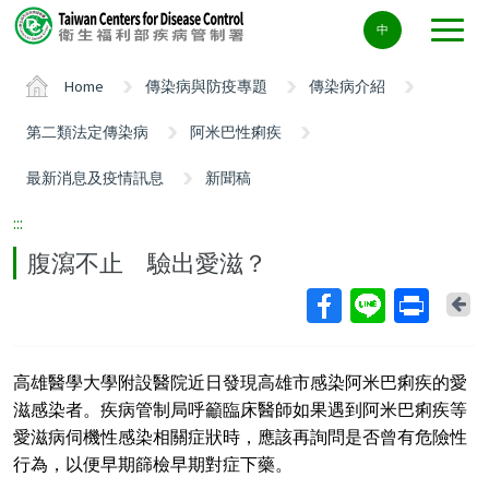
Center
中
block
ALT+C
Home
傳染病與防疫專題
傳染病介紹
第二類法定傳染病
阿米巴性痢疾
最新消息及疫情訊息
新聞稿
:::
腹瀉不止 驗出愛滋？
Ba
高雄醫學大學附設醫院近日發現高雄市感染阿米巴痢疾的愛
滋感染者。疾病管制局呼籲臨床醫師如果遇到阿米巴痢疾等
愛滋病伺機性感染相關症狀時，應該再詢問是否曾有危險性
行為，以便早期篩檢早期對症下藥。