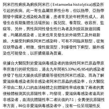
阿米巴性痢疾為痢疾阿米巴 ( Entamoeba histolytica)感染所
引起的疾病。此一寄生蟲屬世界性分布，但以熱帶、亞熱帶
開發中國家之感染較為普遍，患者常見於年輕男性成人。易
發生在長期集體生活場所如：孤兒院、養育院、收容所、監
獄等。另外，男性與同性發生性行為者及到疫區旅遊回國
者，均屬易感染者，近來也常見發生於外籍勞工及外籍新
娘。大腸受到痢疾阿米巴感染時，可有不同臨床類型，從無
症狀帶蟲者，輕微、慢性腹瀉型，到爆發性下痢型。腸外感
染也可能發生，以肝膿瘍最為普遍。
依據台大醫院對於愛滋病毒感染者的致病性阿米巴原蟲帶原
率所進行的研究指出，過去九年間有5.33%(45/854)的感染者
併發了包括大腸炎或肝膿瘍等侵犯性阿米巴感染。而為了解
愛滋病毒感染者與非感染者阿米巴原蟲的感染率，台大醫院
不管由二類人口的血清檢體之抗體陽性率或收集了兩者的糞
便檢體檢測其抗原陽性率，均發現，愛滋病毒感染者遠高於
非感染者，血清抗體陽性率二者比值約7:1；全糞便抗原陽性
率方面，86位非愛滋病毒感染者中，沒有一位呈現陽性反