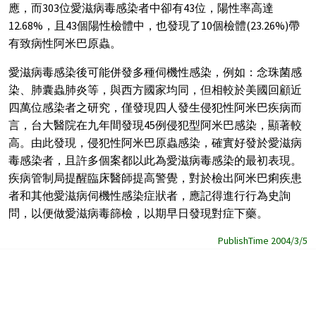
應，而303位愛滋病毒感染者中卻有43位，陽性率高達
12.68%，且43個陽性檢體中，也發現了10個檢體(23.26%)帶
有致病性阿米巴原蟲。
愛滋病毒感染後可能併發多種伺機性感染，例如：念珠菌感
染、肺囊蟲肺炎等，與西方國家均同，但相較於美國回顧近
四萬位感染者之研究，僅發現四人發生侵犯性阿米巴疾病而
言，台大醫院在九年間發現45例侵犯型阿米巴感染，顯著較
高。由此發現，侵犯性阿米巴原蟲感染，確實好發於愛滋病
毒感染者，且許多個案都以此為愛滋病毒感染的最初表現。
疾病管制局提醒臨床醫師提高警覺，對於檢出阿米巴痢疾患
者和其他愛滋病伺機性感染症狀者，應記得進行行為史詢
問，以便做愛滋病毒篩檢，以期早日發現對症下藥。
PublishTime 2004/3/5