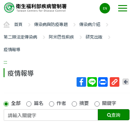
主
EN
要
內
首頁
傳染病與防疫專題
傳染病介紹
容
區
第二類法定傳染病
阿米巴性痢疾
研究出版
ALT+C
疫情報導
:::
疫情報導
回
上
取
一
得
頁
全部
篇名
作者
摘要
關鍵字
短
網
查詢
址