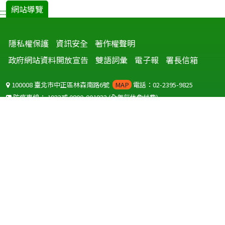
網站導覽
:::
隱私權保護
資訊安全
著作權聲明
政府網站資料開放宣告
雙語詞彙
電子報
署長信箱
100008 臺北市中正區林森南路6號
MAP
電話：02-2395-9825
防疫專線：
1922
或
0800-001922
(全年無休免付費)
聽語障服務免付費傳真：
0800-655955
國外可撥打
+886-800-001922
(自國外撥打回國須自付國際電話費用)
Copyright © 2026 衛生福利部 疾病管制署. All rights reserved.
本網站建議使用 IE10 以上版本瀏覽器及以1920x1080解析度，以獲得最
佳瀏覽體驗。
為提供使用者有文書軟體選擇的權利，本網站提供ODF開放文件格式，