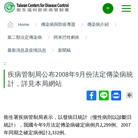
Center
中
block
ALT+C
Home
傳染病與防疫專題
傳染病介紹
第二類法定傳染病
阿米巴性痢疾
最新消息及疫情訊息
新聞稿
:::
疾病管制局公布2008年9月份法定傳染病統
計，詳見本局網站
Ba
衛生署疾病管制局表示，以發病日統計（慢性病則以診斷日
統計），我國今年9月法定傳染病確定病例共2,299例。2007
年同期之確定病例計2,332例。