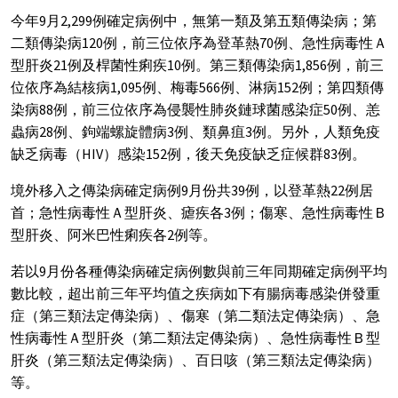
今年9月2,299例確定病例中，無第一類及第五類傳染病；第
二類傳染病120例，前三位依序為登革熱70例、急性病毒性Ａ
型肝炎21例及桿菌性痢疾10例。第三類傳染病1,856例，前三
位依序為結核病1,095例、梅毒566例、淋病152例；第四類傳
染病88例，前三位依序為侵襲性肺炎鏈球菌感染症50例、恙
蟲病28例、鉤端螺旋體病3例、類鼻疽3例。另外，人類免疫
缺乏病毒（HIV）感染152例，後天免疫缺乏症候群83例。
境外移入之傳染病確定病例9月份共39例，以登革熱22例居
首；急性病毒性Ａ型肝炎、瘧疾各3例；傷寒、急性病毒性Ｂ
型肝炎、阿米巴性痢疾各2例等。
若以9月份各種傳染病確定病例數與前三年同期確定病例平均
數比較，超出前三年平均值之疾病如下有腸病毒感染併發重
症（第三類法定傳染病）、傷寒（第二類法定傳染病）、急
性病毒性Ａ型肝炎（第二類法定傳染病）、急性病毒性Ｂ型
肝炎（第三類法定傳染病）、百日咳（第三類法定傳染病）
等。