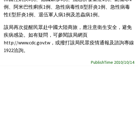
例、阿米巴性痢疾1例、急性病毒性B型肝炎1例、急性病毒
性E型肝炎1例、退伍軍人病1例及恙蟲病1例。
該局再次提醒民眾赴中國大陸商旅，應注意衛生安全，避免
疾病感染。如有疑問，可參閱該局網頁
http://www.cdc.gov.tw，或撥打該局民眾疫情通報及諮詢專線
1922洽詢。
PublishTime 2010/10/14