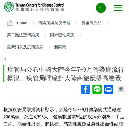
Center
中
block
ALT+C
Home
傳染病與防疫專題
傳染病介紹
第二類法定傳染病
阿米巴性痢疾
最新消息及疫情訊息
新聞稿
:::
疾管局公布中國大陸今年7~9月傳染病流行
概況，疾管局呼籲赴大陸商旅應提高警覺
Ba
根據疾管局掌握資料顯示，大陸今年7~9月傳染病共通報逾
200萬例，死亡4,395人，發病數居前5位的疾病分別為：手足
口病、病毒性肝炎、肺結核、感染性腹瀉及急性出血性結膜