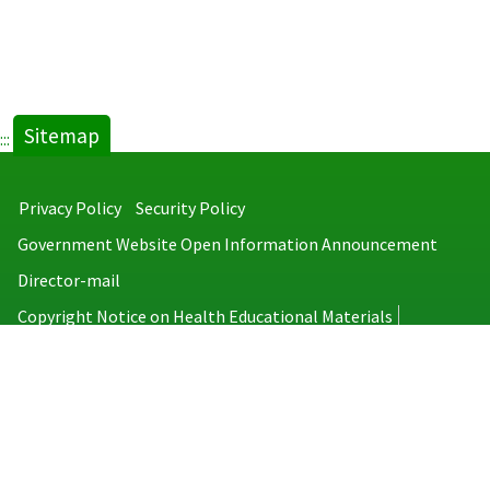
Sitemap
:::
Privacy Policy
Security Policy
Government Website Open Information Announcement
Director-mail
Copyright Notice on Health Educational Materials
Taiwan Centers for Disease Control
No.6, Linsen S. Rd., Jhongjheng District, Taipei City 100008, Taiwan
(R.O.C.)
MAP
TEL：886-2-2395-9825
Copyright © 2026 Taiwan Centers for Disease Control. All rights reserved.