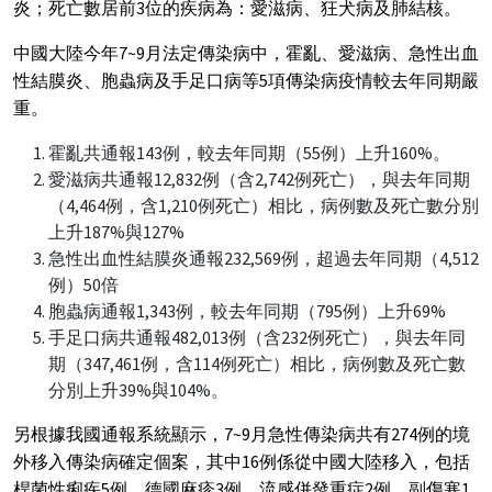
炎；死亡數居前3位的疾病為：愛滋病、狂犬病及肺結核。
中國大陸今年7~9月法定傳染病中，霍亂、愛滋病、急性出血
性結膜炎、胞蟲病及手足口病等5項傳染病疫情較去年同期嚴
重。
霍亂共通報143例，較去年同期（55例）上升160%。
愛滋病共通報12,832例（含2,742例死亡），與去年同期
（4,464例，含1,210例死亡）相比，病例數及死亡數分別
上升187%與127%
急性出血性結膜炎通報232,569例，超過去年同期（4,512
例）50倍
胞蟲病通報1,343例，較去年同期（795例）上升69%
手足口病共通報482,013例（含232例死亡），與去年同
期（347,461例，含114例死亡）相比，病例數及死亡數
分別上升39%與104%。
另根據我國通報系統顯示，7~9月急性傳染病共有274例的境
外移入傳染病確定個案，其中16例係從中國大陸移入，包括
桿菌性痢疾5例、德國麻疹3例、流感併發重症2例、副傷寒1