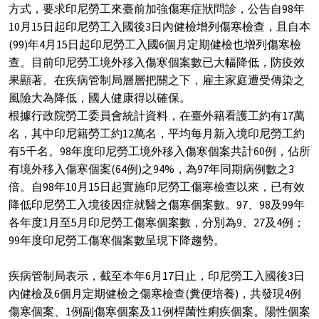
方式，要求印尼勞工來臺前加強傷寒症狀問診，公告自98年
10月15日起印尼勞工入國後3日內健檢增列傷寒檢查，且自本
(99)年4月15日起印尼勞工入國6個月定期健檢也增列傷寒檢
查。目前印尼勞工境外移入傷寒個案數已大幅降低，防疫效
果顯著。在疾病管制局層層把關之下，雇主家庭遭受傳染之
風險大為降低，國人健康得以確保。
根據行政院勞工委員會統計資料，在臺外籍看護工約有17萬
名，其中印尼籍勞工約12萬名，平均每月新入境印尼勞工約
有5千名。98年度印尼勞工境外移入傷寒個案共計60例，佔所
有境外移入傷寒個案(64例)之94%，為97年同期病例數之3
倍。自98年10月15日起實施印尼勞工傷寒檢查以來，已有效
降低印尼勞工入境後因症就醫之傷寒個案數。97、98及99年
各年度1月至5月印尼勞工傷寒個案數，分別為9、27及4例；
99年度印尼勞工傷寒個案數呈現下降趨勢。
疾病管制局表示，截至本年6月17日止，印尼勞工入國後3日
內健檢及6個月定期健檢之傷寒檢查(糞便培養)，共發現4例
傷寒個案、1例副傷寒個案及11例桿菌性痢疾個案。陽性個案