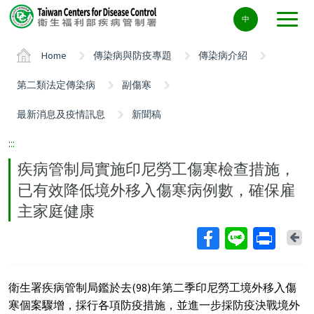
Center
中
block
ALT+C
Home
傳染病與防疫專題
傳染病介紹
第二類法定傳染病
副傷寒
最新消息及疫情訊息
新聞稿
:::
疾病管制局實施印尼勞工傷寒檢查措施，
已有效降低境外移入傷寒病例數，確保雇
主家庭健康
Ba
衛生署疾病管制局鑑於去(98)年第二季印尼勞工境外移入傷
寒個案驟增，採行各項防疫措施，並進一步採防疫決戰境外