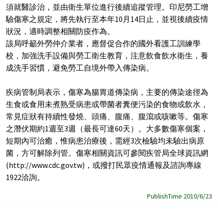
須就醫診治，並由衛生單位進行後續追蹤管理。印尼勞工增
驗傷寒之規定，將先執行至本年10月14日止，並視後續疫情
狀況，適時調整相關防疫作為。
該局呼籲外勞仲介業者，應督促合作的國外看護工訓練學
校，加強洗手設備與勞工衛生教育，注意飲食飲水衛生，養
成洗手習慣，避免勞工自境外帶入傳染病。
疾病管制局表示，傷寒為腸胃道傳染病，主要的傳染途徑為
生食或食用未煮熟受病患或帶菌者糞便污染的食物或飲水，
常見症狀有持續性發燒、頭痛、腹痛、腹瀉或咳嗽等。傷寒
之潛伏期約1週至3週（最長可達60天）。大多數傷寒個案，
短期內可治癒，惟病患治療後，需經3次檢驗均未驗出病原
菌，方可解除列管。傷寒相關資訊可參閱疾管局全球資訊網
(http://www.cdc.gov.tw)，或撥打民眾疫情通報及諮詢專線
1922洽詢。
PublishTime 2010/6/23