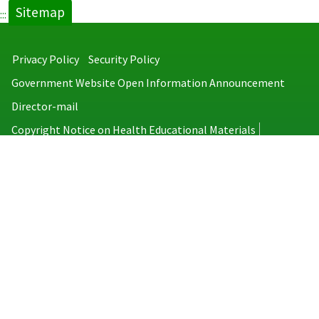
Sitemap
:::
Privacy Policy
Security Policy
Government Website Open Information Announcement
Director-mail
Copyright Notice on Health Educational Materials
Taiwan Centers for Disease Control
No.6, Linsen S. Rd., Jhongjheng District, Taipei City 100008, Taiwan
(R.O.C.)
MAP
TEL：886-2-2395-9825
Copyright © 2026 Taiwan Centers for Disease Control. All rights reserved.