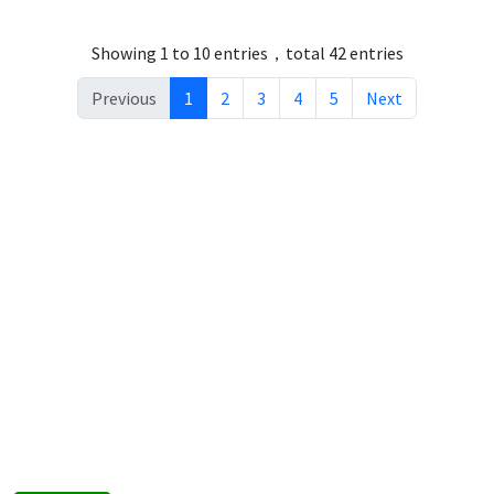
Showing 1 to 10 entries，total 42 entries
Previous
1
2
3
4
5
Next