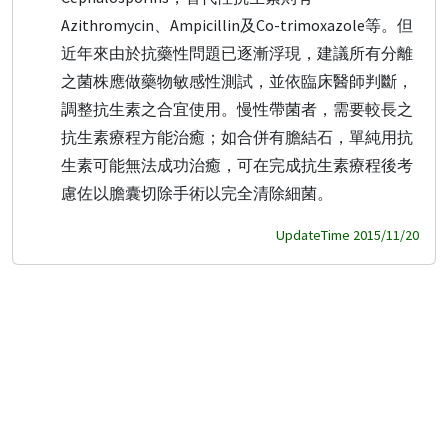
Azithromycin、Ampicillin及Co-trimoxazole等。但
近年來由於抗藥性問題已逐漸浮現，建議所有分離
之菌株應做藥物敏感性測試，並依臨床醫師判斷，
調整抗生素之合宜使用。慢性帶菌者，需要較長之
抗生素療程方能治癒；如合併有膽結石，單純用抗
生素可能無法成功治癒，可在完成抗生素療程後考
慮佐以膽囊切除手術以完全清除細菌。
UpdateTime 2015/11/20