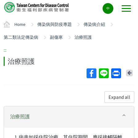
Center
中
block
ALT+C
Home
傳染病與防疫專題
傳染病介紹
第二類法定傳染病
副傷寒
治療照護
:::
治療照護
Ba
Expand all
治療照護
病患如採住院治療，其住院期間，應採接觸隔離，