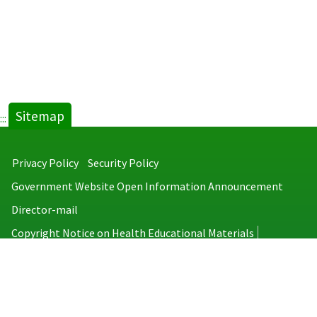
Sitemap
:::
Privacy Policy
Security Policy
Government Website Open Information Announcement
Director-mail
Copyright Notice on Health Educational Materials
Taiwan Centers for Disease Control
No.6, Linsen S. Rd., Jhongjheng District, Taipei City 100008, Taiwan
(R.O.C.)
MAP