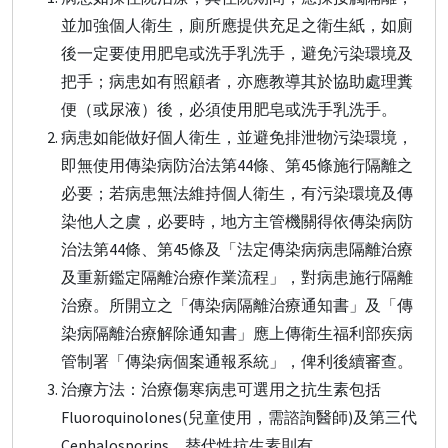
並加強個人衛生，廁所應提供充足之衛生紙，如廁
後一定要使用肥皂或洗手乳洗手，避免污染環境及
把手；病患如有照顧者，亦應教導其於協助處理糞
便（或尿液）後，必須使用肥皂或洗手乳洗手。
病患如能做好個人衛生，並避免排泄物污染環境，
即無使用傳染病防治法第44條、第45條施行隔離之
必要；若病患無法維持個人衛生，有污染環境及傳
染他人之虞，必要時，地方主管機關得依傳染病防
治法第44條、第45條及「法定傳染病病患隔離治療
及重新鑑定隔離治療作業流程」，對病患施行隔離
治療。所開立之「傳染病隔離治療通知書」及「傳
染病隔離治療解除通知書」應上傳衛生福利部疾病
管制署「傳染病個案通報系統」，俾利後續審查。
治療方法：治療傷寒病患可選用之抗生素包括
Fluoroquinolones(兒童使用，需諮詢醫師)及第三代
Cephalosporins，替代性抗生素則有