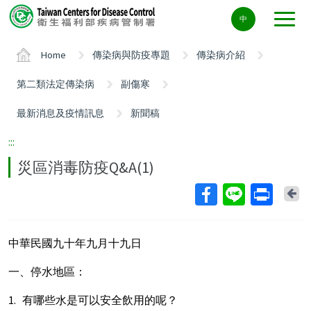
Center
中
block
ALT+C
Home
傳染病與防疫專題
傳染病介紹
第二類法定傳染病
副傷寒
最新消息及疫情訊息
新聞稿
:::
災區消毒防疫Q&A(1)
Ba
中華民國九十年九月十九日
一、停水地區：
1. 有哪些水是可以安全飲用的呢？