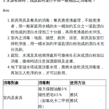
3. 水源有限時，我該如何進行手與一般物品之消毒呢？
Ans:
廚房用具及餐具的消毒：餐具應煮沸處理，不能煮沸
者，用一般家庭用水桶的水一桶加約五分之一湯匙漂白
粉泡成的漂白水浸泡三十分鐘，再用煮沸過的水沖洗。
室內之消毒：地面、牆壁、廁所、浴室、廚房及臥室打
掃乾淨後，用一桶水加約半湯匙漂白粉泡成的漂白水充
分洗刷。
庭院、水溝及其他潮溼處所可撒佈生石灰或漂白粉加以
消毒，撒佈時請注意保護眼睛及皮膚。
地下室儲水塔或屋頂蓄水塔，應將水放乾清洗消毒後，
再加注入乾淨的水，才可以飲用。
消毒對象
消毒劑
使用方法
複方煤餾油酚3％
陽性肥皂0.5％
擦拭
室內及家具
（如氯化卡二甲烴
擦拭
銨）