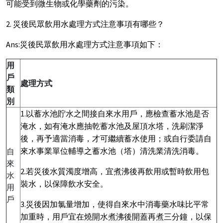
可能受到微生物或化學藥劑的污染。
2. 災後民眾飲用水處理方式注意事項有哪些？
Ans:災後民眾飲用水處理方式注意事項如下：
用
戶
處理方式
類
別
1.以蓄水池貯水之間接自來水用戶，應檢查蓄水池是否
淹水，如有淹水應抽乾蓄水池及屋頂水塔，洗刷潔淨
後，再予適當消毒，才可繼續蓄水使用；或自行委請自
來水事業單位輔導之蓄水池（塔）清洗業清洗消毒。
自
來
2.若災後水質濁度增高，宜煮沸後再飲用或暫時飲用包
水
裝水，以保障飲水安全。
用
戶
3.災後因加氯量增加，使得自來水中消毒藥水味比平常
加重時，用戶宜在燒開水煮沸後開蓋再煮三分鐘，以保