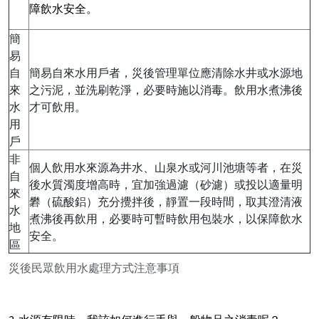
障飲水安全。
簡
易
自
簡易自來水用戶者，災後管理單位應清除水井或水源地
來
之污泥，並洗刷乾淨，必要時施以消毒。飲用水煮沸後
水
才可飲用。
用
戶
非
個人飲用水來源為井水、山泉水或河川池塘等者，在災
自
後水質濁度增高時，宜加強過濾（砂濾）或投以適量明
來
礬（硫酸鋁）充分攪拌後，靜置一段時間，取其澄清液
水
煮沸後再飲用，必要時可暫時飲用包裝水，以保障飲水
地
安全。
區
災後民眾飲用水處理方式注意事項