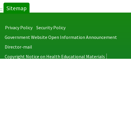
Sitemap
:::
Privacy Policy
Security Policy
Government Website Open Information Announcement
Director-mail
Copyright Notice on Health Educational Materials
Taiwan Centers for Disease Control
No.6, Linsen S. Rd., Jhongjheng District, Taipei City 100008, Taiwan
(R.O.C.)
MAP
TEL：886-2-2395-9825
Copyright © 2026 Taiwan Centers for Disease Control. All rights reserved.