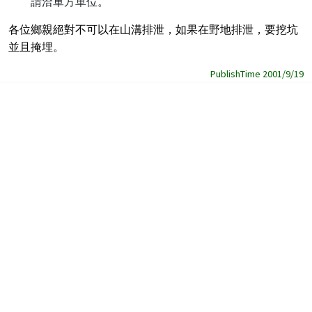
請洽軍方單位。
各位鄉親絕對不可以在山溝排泄，如果在野地排泄，要挖坑
並且掩埋。
PublishTime 2001/9/19