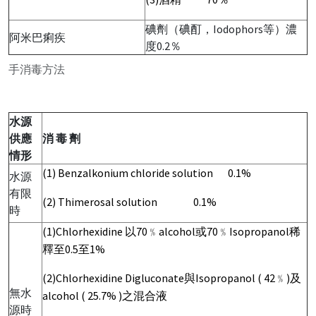
碘劑（碘酊，Iodophors等）濃
阿米巴痢疾
度0.2％
手消毒方法
水源
供應
消 毒 劑
情形
(1) Benzalkonium chloride solution 0.1%
水源
有限
(2) Thimerosal solution 0.1%
時
(1)Chlorhexidine 以70﹪alcohol或70﹪Isopropanol稀
釋至0.5至1%
(2)Chlorhexidine Digluconate與Isopropanol ( 42﹪)及
無水
alcohol ( 25.7% )之混合液
源時