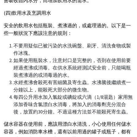
會吸收體內水分，而增加飲用水的需求。
(四)飲用水及烹調用水
安全的飲用水包括瓶裝、煮沸過的，或處理過的。以下是一
些一般狀況下應該注意的規則：
不要用疑似已被污染的水洗碗盤、刷牙、清洗食物或製
作冰塊。
如果使用瓶裝水，注意封口是完整的，否則在使用前要
經過煮沸或消毒。在供水系統經測試安全前，只能喝瓶
裝煮沸過的或消毒過的水。
水經煮沸會殺死有害細菌及寄生蟲。水沸騰後繼續煮一
分鐘以上，能殺死大部分的微生物。
每四公升用水加入氯錠或碘錠或六滴（1/8湯匙）家用無
添加香味含氯漂白水消毒，將加入的消毒劑充分混合
後，放置約30分鐘。不過這種方法並不能殺死寄生蟲。
儲水容器在使用前，應該用漂白水清洗，小心使用任何儲水
容器，例如消防車水槽，還有以前用過的罐子或瓶子，都有