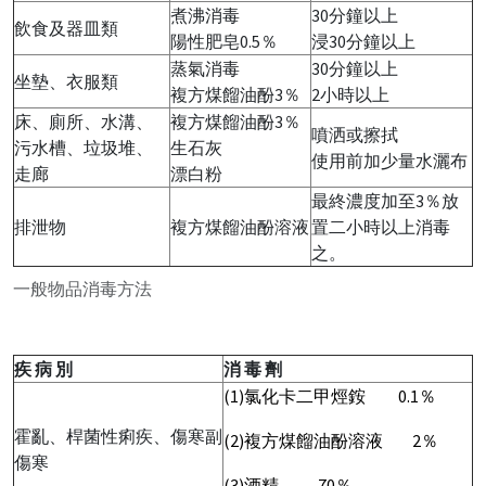
煮沸消毒
30分鐘以上
飲食及器皿類
陽性肥皂0.5％
浸30分鐘以上
蒸氣消毒
30分鐘以上
坐墊、衣服類
複方煤餾油酚3％
2小時以上
床、廁所、水溝、
複方煤餾油酚3％
噴洒或擦拭
污水槽、垃圾堆、
生石灰
使用前加少量水灑布
走廊
漂白粉
最終濃度加至3％放
排泄物
複方煤餾油酚溶液
置二小時以上消毒
之。
一般物品消毒方法
疾 病 別
消 毒 劑
(1)氯化卡二甲烴銨 0.1％
霍亂、桿菌性痢疾、傷寒副
(2)複方煤餾油酚溶液 2％
傷寒
(3)酒精 70％