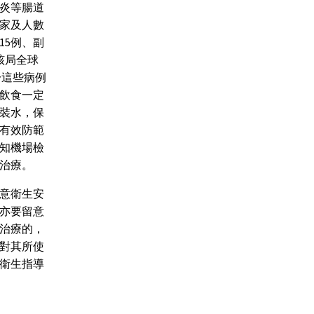
炎等腸道
家及人數
15例、副
該局全球
由於這些病例
飲食一定
裝水，保
有效防範
知機場檢
治療。
意衛生安
亦要留意
治療的，
對其所使
衛生指導