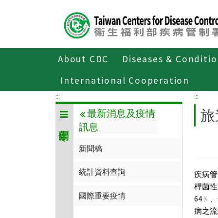
Center
block
ALT+C
About CDC
Diseases & Conditi
Home
傳染病與防疫專題
傳染病介
International Cooperation
:::
:::
旅
最新消息及疫情
訊息
新聞稿
統計資料查詢
疾病管
桿菌性
國際重要疫情
64﹪
病之流