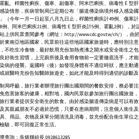
霍亂、桿菌性痢疾、傷寒、副傷寒、阿米巴痢疾、病毒性Ｅ型肝
感染情形，疾病管制局已定期公布「腸道傳染病境外移入感染國
」（今年一月一日起至八月九日止，桿菌性痢疾計49例、傷寒計
8例、阿米巴痢疾21例、病毒性Ｅ型肝炎計5例、霍亂2例），於
上供民眾查閱參考（網址：http://www.cdc.gov.tw/ch/），
於東南亞地區國家，民眾前往這些地區國家旅遊時，應特別注意
，不吃生冷食物，最好飲用充份加熱煮沸之開水或安全衛生之包
良好衛生習慣，上完廁所後及食用食物前一定要徹底洗手，才能
染病的侵襲。返國時（後）如發現身體有不適症時狀，應主動通
或就醫時充份告知醫師旅遊史，如此才能及時得到適切的診斷及
制局呼籲，旅行業者辦理旅行團出國期間的餐飲安排，務必要注
免危害旅客的健康，相對地，國內民眾欲參加旅行團出國旅遊，
旅行業者提供安全衛生的飲食。由於感染腸道傳染病是可以有效
及其親戚朋友不必過於恐慌，只要在患病期間，注意個人衛生及
具、用品、衣物及床單分開清洗及消毒，並充份配合衛生單位之
檢驗，即可回復正常生活。
查詢：吳炳輝組長 0928613285