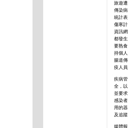
旅遊遭
傳染病
統計表
傷寒計
資訊網站
都發生
要熟食
持個人
腸道傳
疫人員
疾病管
全，以
並要求
感染者
用的器
及追蹤
媒體報導