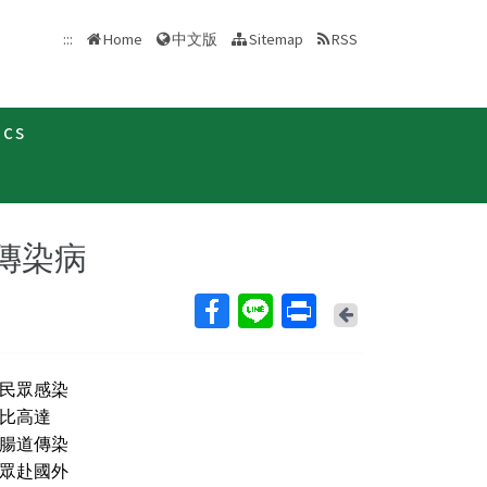
中文版
:::
Home
Sitemap
RSS
ics
新聞稿
傳染病
Back
民眾感染
比高達
為腸道傳染
眾赴國外