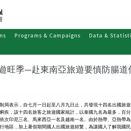
ons
Programs & Campaigns
Data & Statist
紹
第二類法定傳染病
副傷寒
最新消息及疫情訊息
遊旺季—赴東南亞旅遊要慎防腸道
制局表示，自七月一日起至八月九日止，共發現十四名出國旅遊
痢疾，該十四名旅客之旅遊國家統計，以泰國九名為最多，百分
、依次印尼三名、馬來西亞一名及越南一名。由於熱帶、亞熱帶
行地區，加上暑假期間國人出國旅遊頻繁，為讓國人了解我國民