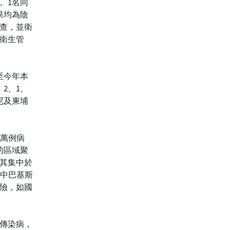
。1名同
果均為陰
查，並衛
衛生管
至今年本
2、1、
尼及柬埔
2萬例病
的區域聚
其集中於
其中巴基斯
險，如國
傳染病，