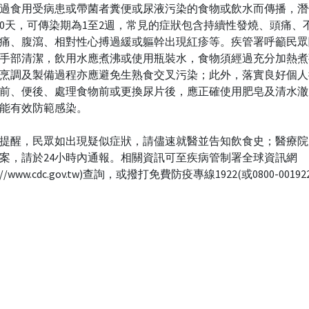
過食用受病患或帶菌者糞便或尿液污染的食物或飲水而傳播，潛
10天，可傳染期為1至2週，常見的症狀包含持續性發燒、頭痛、
痛、腹瀉、相對性心搏過緩或軀幹出現紅疹等。疾管署呼籲民眾
手部清潔，飲用水應煮沸或使用瓶裝水，食物須經過充分加熱煮
烹調及製備過程亦應避免生熟食交叉污染；此外，落實良好個人
前、便後、處理食物前或更換尿片後，應正確使用肥皂及清水澈
能有效防範感染。
提醒，民眾如出現疑似症狀，請儘速就醫並告知飲食史；醫療院
案，請於24小時內通報。相關資訊可至疾病管制署全球資訊網
s://www.cdc.gov.tw)查詢，或撥打免費防疫專線1922(或0800-0019