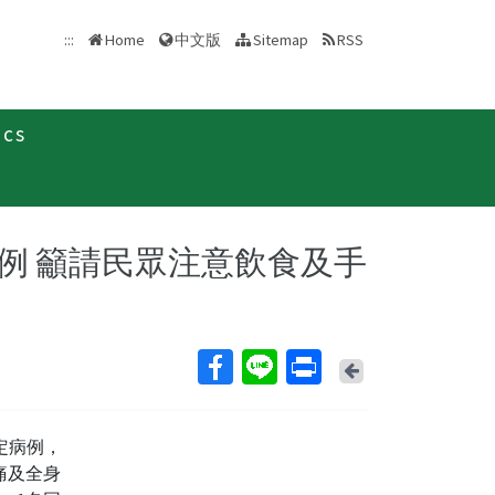
中文版
:::
Home
Sitemap
RSS
ics
新聞稿
例 籲請民眾注意飲食及手
Back
確定病例，
痛及全身