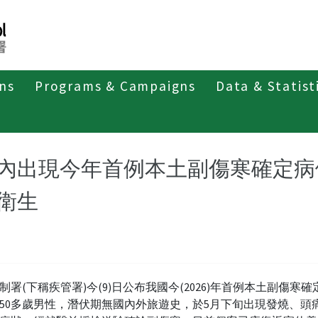
ons
Programs & Campaigns
Data & Statist
紹
第二類法定傳染病
副傷寒
最新消息及疫情訊息
內出現今年首例本土副傷寒確定病
衛生
制署(下稱疾管署)今(9)日公布我國今(2026)年首例本土副傷寒
50多歲男性，潛伏期無國內外旅遊史，於5月下旬出現發燒、頭