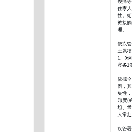
痠痛等
住家人
性。衛
教接觸
理。
依疾管
土累積
1、0
寨各1
依據全
例，其
集性，
印度(
坦、孟
人常赴
疾管署