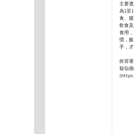
主要透
為1至
食、腹
飲食及
食用，
慣，飯
手，才
疾管署
疑似個
(http