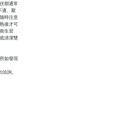
伏期通常
不適、厭
隨時注意
熟後才可
衛生習
底清潔雙
所如發現
22)洽詢。