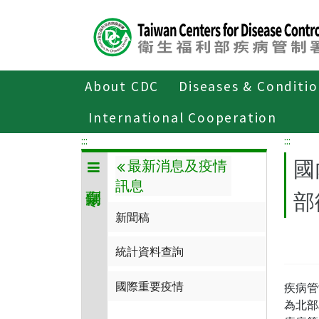
Center
block
ALT+C
About CDC
Diseases & Conditi
Home
傳染病與防疫專題
傳染病介
International Cooperation
:::
:::
國
最新消息及疫情
訊息
部
新聞稿
統計資料查詢
國際重要疫情
疾病管
為北部