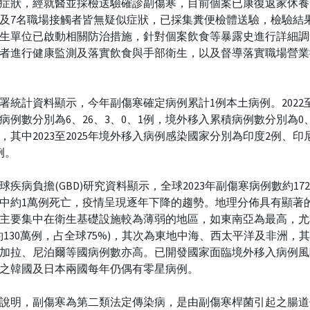
症狀，經就醫並採檢送驗確診副傷寒，目前個案已康復返家休養
及7名職場接觸者皆無疑似症狀，已採集糞便檢體送驗，檢驗結
生單位已啟動相關防治措施，針對個案飲食等暴露史進行詳細調
者進行健康監測及落實飲食與手部衛生，以及督導落實職場營業
署統計資料顯示，今年副傷寒確定病例累計1例本土病例。2022
病例數分別為6、26、3、0、1例，境外移入累積病例數分別為0、
例，其中2023至2025年境外移入病例感染國家分別為印度2例、印
例。
球疾病負擔(GBD)研究資料顯示，全球2023年副傷寒病例數約17
中約1萬例死亡，疫情呈現逐年下降的趨勢。地理分佈具有顯著
主要集中在衛生基礎設施較為薄弱的地區，如東南亞為最高，尤
約130萬例，占全球75%)，其次為東地中海、西太平洋及非洲，
加拉、尼泊爾等國病例數亦高。已開發國家面臨境外移入病例風
之韓國及日本兩國每年仍偶有零星病例。
說明，副傷寒為第二類法定傳染病，是由副傷寒桿菌引起之腸道